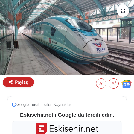
ESKİŞEHİR NÖBETÇİ ECZANELER
Eskişehir Haber İçerikleri
Eskişehir Hava Durumu
Eskişehir Tramvay Saatleri
Eskişehir Otobüs Saatleri
Paylaş
-
+
A
A
G
Google Tercih Edilen Kaynaklar
Eskisehir.net’i Google’da tercih edin.