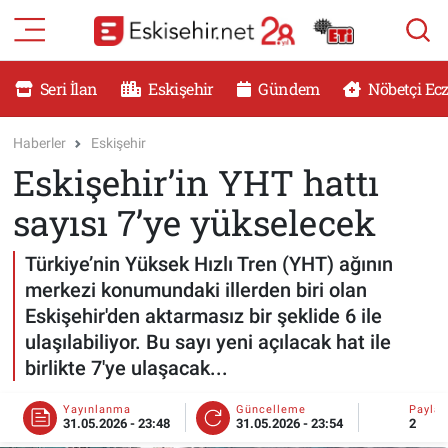
RESMİ İLANLAR
Eskişehir Nöbetçi Eczaneler
Seri İlan
Eskişehir
Gündem
Nöbetçi Ec
GÜNDEM
Eskişehir Hava Durumu
Haberler
Eskişehir
Eskişehir’in YHT hattı
DÜNYA
Eskişehir Namaz Vakitleri
sayısı 7’ye yükselecek
SAĞLIK
Eskişehir Trafik Yoğunluk Haritası
Türkiye’nin Yüksek Hızlı Tren (YHT) ağının
MAGAZİN
Süper Lig Puan Durumu ve Fikstür
merkezi konumundaki illerden biri olan
Eskişehir'den aktarmasız bir şeklide 6 ile
KADIN
Tüm Manşetler
ulaşılabiliyor. Bu sayı yeni açılacak hat ile
birlikte 7'ye ulaşacak...
TEKNOLOJİ
Son Dakika Haberleri
Yayınlanma
Güncelleme
Payla
31.05.2026 - 23:48
31.05.2026 - 23:54
2
YEMEK
Haber Arşivi