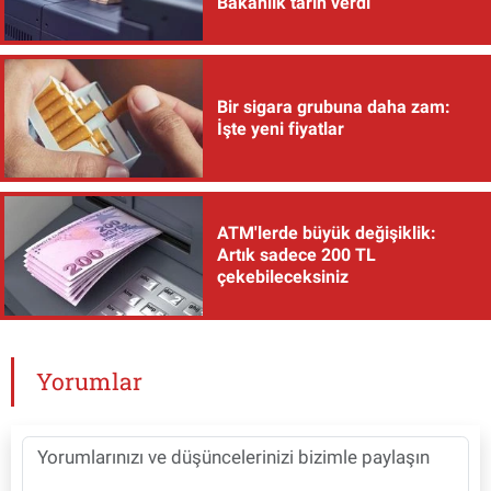
Bakanlık tarih verdi
Bir sigara grubuna daha zam:
İşte yeni fiyatlar
ATM'lerde büyük değişiklik:
Artık sadece 200 TL
çekebileceksiniz
Yorumlar