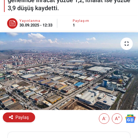
3,9 düşüş kaydetti.
ESKİŞEHİR NÖBETÇİ ECZANELER
Yayınlanma
Paylaşım
30.09.2025 - 12:33
1
Eskişehir Haber İçerikleri
Eskişehir Hava Durumu
Eskişehir Tramvay Saatleri
Eskişehir Otobüs Saatleri
Paylaş
-
+
A
A