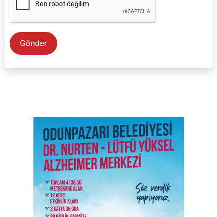
Gönder
SON İŞ İLANLARI
Tüm ilanları incele →