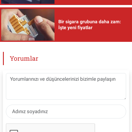
Bir sigara grubuna daha zam:
İşte yeni fiyatlar
Yorumlar