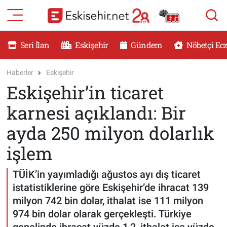
RESMİ İLANLAR
Eskişehir Nöbetçi Eczaneler
Seri İlan
Eskişehir
Gündem
Nöbetçi Ec
GÜNDEM
Eskişehir Hava Durumu
Haberler
Eskişehir
Eskişehir’in ticaret
DÜNYA
Eskişehir Namaz Vakitleri
karnesi açıklandı: Bir
SAĞLIK
Eskişehir Trafik Yoğunluk Haritası
ayda 250 milyon dolarlık
MAGAZİN
Süper Lig Puan Durumu ve Fikstür
işlem
KADIN
Tüm Manşetler
TÜİK’in yayımladığı ağustos ayı dış ticaret
istatistiklerine göre Eskişehir’de ihracat 139
TEKNOLOJİ
Son Dakika Haberleri
milyon 742 bin dolar, ithalat ise 111 milyon
974 bin dolar olarak gerçekleşti. Türkiye
YEMEK
Haber Arşivi
genelinde ihracat yüzde 1,2, ithalat ise yüzde