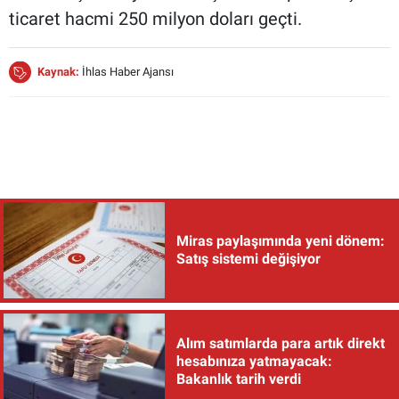
ticaret hacmi 250 milyon doları geçti.
Kaynak:
İhlas Haber Ajansı
Miras paylaşımında yeni dönem:
Satış sistemi değişiyor
Alım satımlarda para artık direkt
hesabınıza yatmayacak:
Bakanlık tarih verdi