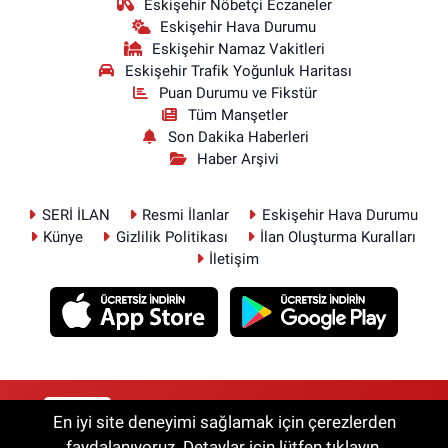
Eskişehir Nöbetçi Eczaneler
Eskişehir Hava Durumu
Eskişehir Namaz Vakitleri
Eskişehir Trafik Yoğunluk Haritası
Puan Durumu ve Fikstür
Tüm Manşetler
Son Dakika Haberleri
Haber Arşivi
SERİ İLAN
Resmi İlanlar
Eskişehir Hava Durumu
Künye
Gizlilik Politikası
İlan Oluşturma Kuralları
İletişim
RSS
Copyright © 2026. Her hakkı saklıdır.
En iyi site deneyimi sağlamak için çerezlerden
faydalanıyoruz. Detaylar için lütfen tıklayın.