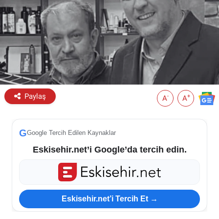
ESKİŞEHİR NÖBETÇİ ECZANELER
Eskişehir Haber İçerikleri
Eskişehir Hava Durumu
Eskişehir Tramvay Saatleri
Paylaş
-
+
A
A
Eskişehir Otobüs Saatleri
G
Google Tercih Edilen Kaynaklar
Eskisehir.net’i Google’da tercih edin.
Eskisehir.net’i Tercih Et →