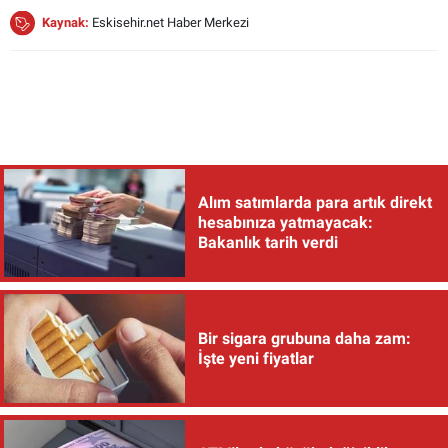
Kaynak:
Eskisehir.net Haber Merkezi
Alım satımlarda para artık direkt
hesabınıza yatmayacak:
Bakanlık tarih verdi
Bir sigara grubuna daha zam:
İşte yeni fiyatlar