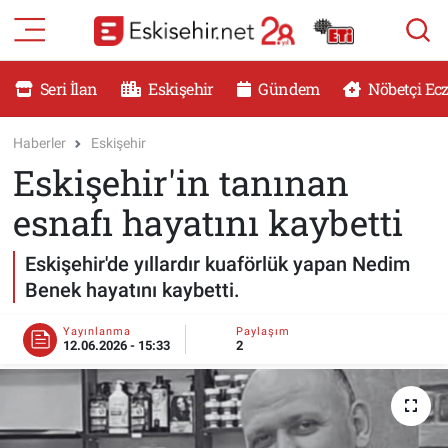
RESMİ İLANLAR
Eskişehir Nöbetçi Eczaneler
Seri İlan
Eskişehir
Gündem
Nöbetçi Ec
GÜNDEM
Eskişehir Hava Durumu
Haberler
Eskişehir
Eskişehir'in tanınan
DÜNYA
Eskişehir Namaz Vakitleri
esnafı hayatını kaybetti
SAĞLIK
Eskişehir Trafik Yoğunluk Haritası
Eskişehir'de yıllardır kuaförlük yapan Nedim
MAGAZİN
Süper Lig Puan Durumu ve Fikstür
Benek hayatını kaybetti.
KADIN
Tüm Manşetler
Yayınlanma
Paylaşım
12.06.2026 - 15:33
2
TEKNOLOJİ
Son Dakika Haberleri
YEMEK
Haber Arşivi