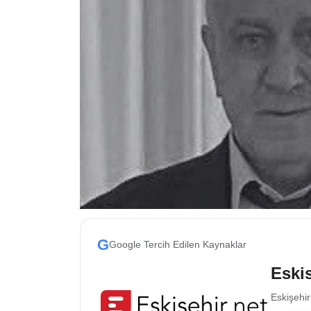
ESKİŞEHİR NÖBETÇİ ECZANELER
Eskişehir Haber İçerikleri
Eskişehir Hava Durumu
Eskişehir Tramvay Saatleri
Eskişehir Otobüs Saatleri
G
Google Tercih Edilen Kaynaklar
Eskis
Eskişehir