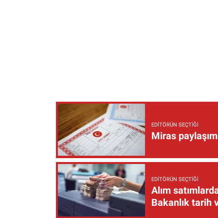
EDITÖRÜN SEÇTIĞI
Miras paylaşımı
EDITÖRÜN SEÇTIĞI
Alım satımlarda
Bakanlık tarih 