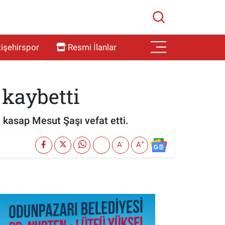
işehirspor
Resmi İlanlar
 kaybetti
n kasap Mesut Şaşı vefat etti.
-
+
A
A
SON İŞ İLANLARI
Tüm ilanları incele →