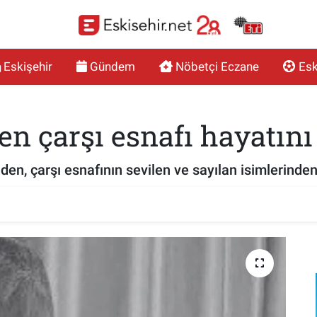
Eskişehir
Gündem
Nöbetçi Eczane
Esk
en çarşı esnafı hayatını
nden, çarşı esnafının sevilen ve sayılan isimlerinde