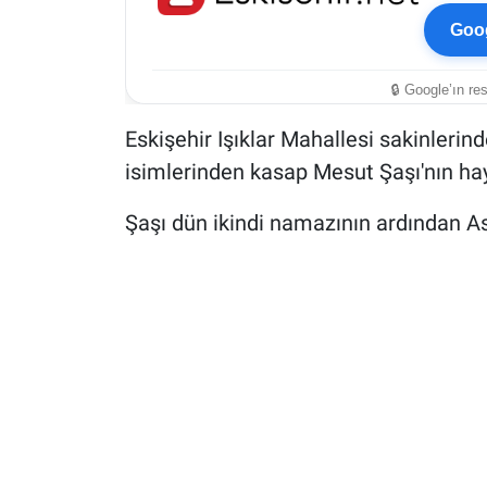
Goog
🔒 Google’ın re
Eskişehir Işıklar Mahallesi sakinlerind
isimlerinden kasap Mesut Şaşı'nın haya
Şaşı dün ikindi namazının ardından Asr