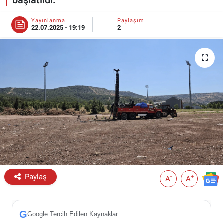
ESKİŞEHİR NÖBETÇİ ECZANELER
Yayınlanma
Paylaşım
22.07.2025 - 19:19
2
Eskişehir Haber İçerikleri
Eskişehir Hava Durumu
Eskişehir Tramvay Saatleri
Eskişehir Otobüs Saatleri
Paylaş
-
+
A
A
G
Google Tercih Edilen Kaynaklar