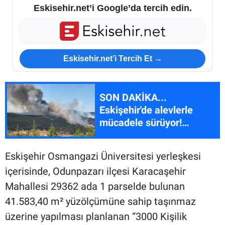
Eskisehir.net’i Google’da tercih edin.
Eskisehir.net’i Tercih Et →
SON DAKİKA...
Eskişehir'de alevlerle
mücadele sürüyor!
Yangın Afyonkarahisar'a
sıçradı
Eskişehir Osmangazi Üniversitesi yerleşkesi
içerisinde, Odunpazarı ilçesi Karacaşehir
Mahallesi 29362 ada 1 parselde bulunan
41.583,40 m² yüzölçümüne sahip taşınmaz
üzerine yapılması planlanan “3000 Kişilik