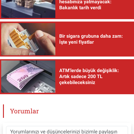
hesabınıza yatmayacak:
Bakanlık tarih verdi
Bir sigara grubuna daha zam:
İşte yeni fiyatlar
ATM'lerde büyük değişiklik:
Artık sadece 200 TL
çekebileceksiniz
Yorumlar