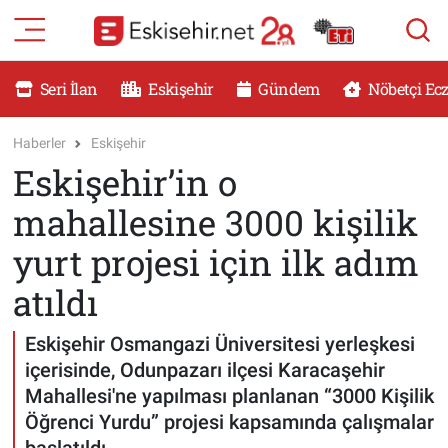
RESMİ İLANLAR
Eskişehir Nöbetçi Eczaneler
Seri İlan
Eskişehir
Gündem
Nöbetçi Ec
GÜNDEM
Eskişehir Hava Durumu
Haberler
Eskişehir
Eskişehir’in o
DÜNYA
Eskişehir Namaz Vakitleri
mahallesine 3000 kişilik
SAĞLIK
Eskişehir Trafik Yoğunluk Haritası
yurt projesi için ilk adım
MAGAZİN
Süper Lig Puan Durumu ve Fikstür
atıldı
KADIN
Tüm Manşetler
Eskişehir Osmangazi Üniversitesi yerleşkesi
içerisinde, Odunpazarı ilçesi Karacaşehir
TEKNOLOJİ
Son Dakika Haberleri
Mahallesi'ne yapılması planlanan “3000 Kişilik
Öğrenci Yurdu” projesi kapsamında çalışmalar
YEMEK
Haber Arşivi
başlatıldı.