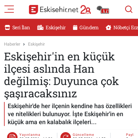
RESMİ İLANLAR
Eskişehir Nöbetçi Eczaneler
Seri İlan
Eskişehir
Gündem
Nöbetçi Ec
GÜNDEM
Eskişehir Hava Durumu
Haberler
Eskişehir
Eskişehir'in en küçük
DÜNYA
Eskişehir Namaz Vakitleri
ilçesi aslında Han
SAĞLIK
Eskişehir Trafik Yoğunluk Haritası
değilmiş: Duyunca çok
MAGAZİN
Süper Lig Puan Durumu ve Fikstür
şaşıracaksınız
KADIN
Tüm Manşetler
Eskişehir'de her ilçenin kendine has özellikleri
ve nitelikleri bulunuyor. İşte Eskişehir'in en
TEKNOLOJİ
Son Dakika Haberleri
küçük ama en kalabalık ilçeleri...
YEMEK
Haber Arşivi
Yayınlanma
Güncelleme
Payla