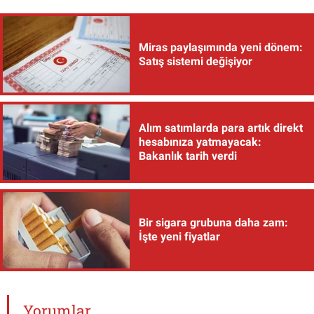
Miras paylaşımında yeni dönem:
Satış sistemi değişiyor
Alım satımlarda para artık direkt
hesabınıza yatmayacak:
Bakanlık tarih verdi
Bir sigara grubuna daha zam:
İşte yeni fiyatlar
Yorumlar