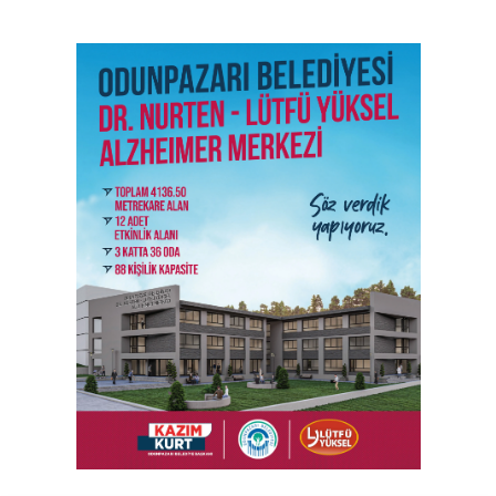
SON İŞ İLANLARI
Tüm ilanları incele →