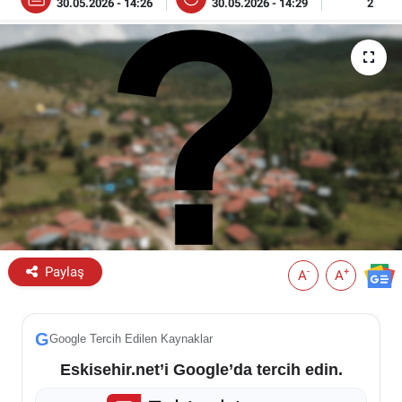
30.05.2026 - 14:26
30.05.2026 - 14:29
2
ESKİŞEHİR NÖBETÇİ ECZANELER
Eskişehir Haber İçerikleri
Eskişehir Hava Durumu
Eskişehir Tramvay Saatleri
Eskişehir Otobüs Saatleri
Paylaş
-
+
A
A
G
Google Tercih Edilen Kaynaklar
Eskisehir.net’i Google’da tercih edin.