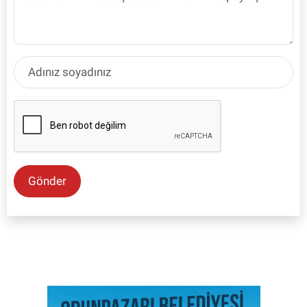
Gönder
SON İŞ İLANLARI
Tüm ilanları incele →