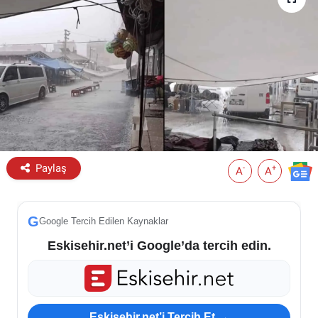
ESKİŞEHİR NÖBETÇİ ECZANELER
Eskişehir Haber İçerikleri
Eskişehir Hava Durumu
Eskişehir Tramvay Saatleri
Paylaş
Eskişehir Otobüs Saatleri
-
+
A
A
G
Google Tercih Edilen Kaynaklar
Eskisehir.net’i Google’da tercih edin.
Eskisehir.net’i Tercih Et →