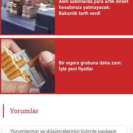
Alım satımlarda para artık direkt
hesabınıza yatmayacak:
Bakanlık tarih verdi
Bir sigara grubuna daha zam:
İşte yeni fiyatlar
Yorumlar