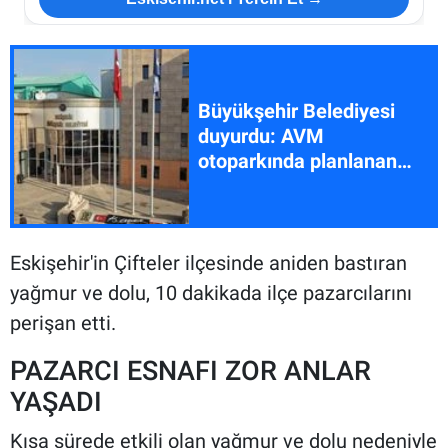
Büyükşehir Belediyesi
duyurdu: AVM
otoparkında planlanan
etkinliğe izin verilmedi
Eskişehir'in Çifteler ilçesinde aniden bastıran
yağmur ve dolu, 10 dakikada ilçe pazarcılarını
perişan etti.
PAZARCI ESNAFI ZOR ANLAR
YAŞADI
Kısa sürede etkili olan yağmur ve dolu nedeniyle