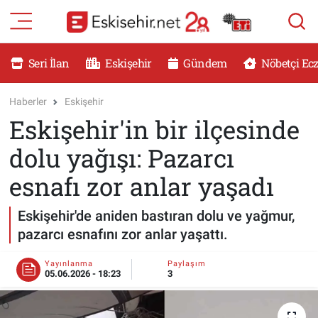
RESMİ İLANLAR
Eskişehir Nöbetçi Eczaneler
Seri İlan
Eskişehir
Gündem
Nöbetçi Ec
GÜNDEM
Eskişehir Hava Durumu
Haberler
Eskişehir
Eskişehir'in bir ilçesinde
DÜNYA
Eskişehir Namaz Vakitleri
dolu yağışı: Pazarcı
SAĞLIK
Eskişehir Trafik Yoğunluk Haritası
esnafı zor anlar yaşadı
MAGAZİN
Süper Lig Puan Durumu ve Fikstür
Eskişehir'de aniden bastıran dolu ve yağmur,
pazarcı esnafını zor anlar yaşattı.
KADIN
Tüm Manşetler
Yayınlanma
Paylaşım
TEKNOLOJİ
Son Dakika Haberleri
05.06.2026 - 18:23
3
YEMEK
Haber Arşivi