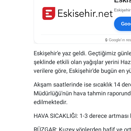
Eskişehir
Goog
🔒 Google’ın re
Eskişehir'e yaz geldi. Geçtiğimiz günl
şeklinde etkili olan yağışlar yerini Ha
verilere göre, Eskişehir'de bugün en y
Akşam saatlerinde ise sıcaklık 14 de
Müdürlüğü'nün hava tahmin raporunda,
edilmektedir.
HAVA SICAKLIĞI: 1-3 derece artması 
RÜZGAR: Kuzey yönlerden hafif ve orta