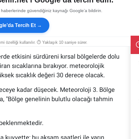
 haberlerinde güvendiğiniz kaynağı Google’a bildirin.
le’da Tercih Et →
smi özelliği kullanılır. ⏱ Yaklaşık 10 saniye sürer.
erde etkisini sürdüreni kırsal bölgelerde dolu
ziran sıcaklarına bırakıyor. meteorolojik
üksek sıcaklık değeri 30 derece olacak.
receye kadar düşecek. Meteoroloji 3. Bölge
 "Bölge genelinin bulutlu olacağı tahmin
beklenmektedir.
 kuvvette; bu akşam saatleri ile yarın