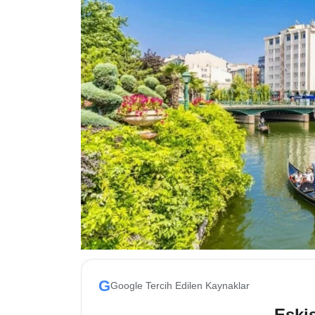
ESKİŞEHİR NÖBETÇİ ECZANELER
Eskişehir Haber İçerikleri
Eskişehir Hava Durumu
Eskişehir Tramvay Saatleri
Eskişehir Otobüs Saatleri
G
Google Tercih Edilen Kaynaklar
Eskis