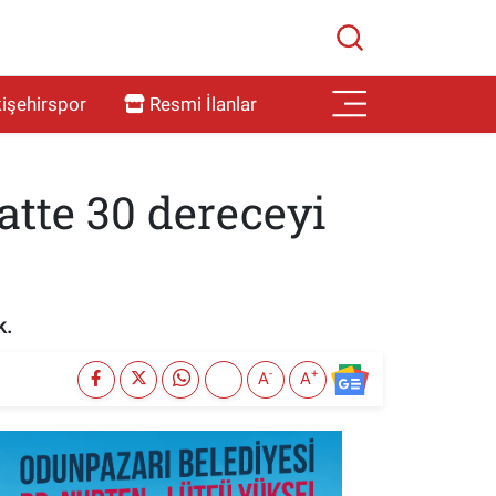
işehirspor
Resmi İlanlar
atte 30 dereceyi
k.
-
+
A
A