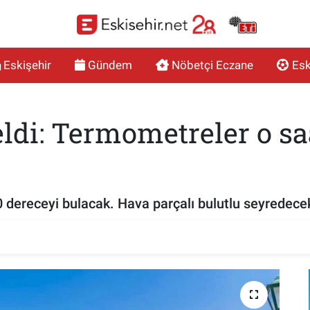
Eskişehir
Gündem
Nöbetçi Eczane
Esk
eldi: Termometreler o sa
 dereceyi bulacak. Hava parçalı bulutlu seyredece