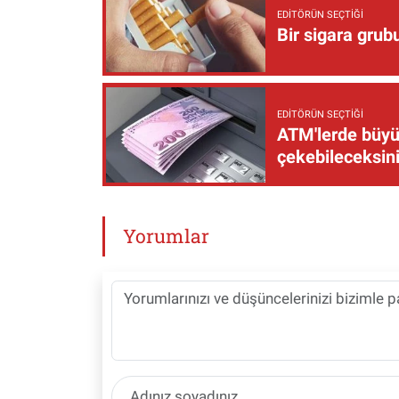
EDITÖRÜN SEÇTIĞI
Bir sigara grub
EDITÖRÜN SEÇTIĞI
ATM'lerde büyük
çekebileceksin
Yorumlar