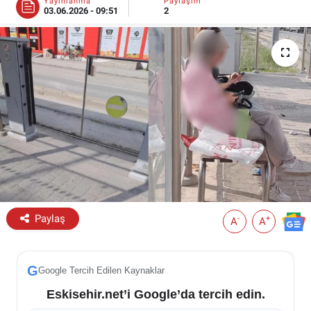
Yayınlanma
Paylaşım
03.06.2026 - 09:51
2
ESKİŞEHİR NÖBETÇİ ECZANELER
Eskişehir Haber İçerikleri
Eskişehir Hava Durumu
Eskişehir Tramvay Saatleri
Eskişehir Otobüs Saatleri
Paylaş
-
+
A
A
G
Google Tercih Edilen Kaynaklar
Eskisehir.net’i Google’da tercih edin.