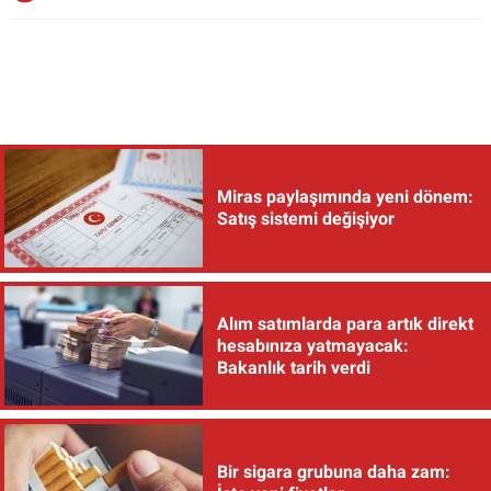
Miras paylaşımında yeni dönem:
Satış sistemi değişiyor
Alım satımlarda para artık direkt
hesabınıza yatmayacak:
Bakanlık tarih verdi
Bir sigara grubuna daha zam: