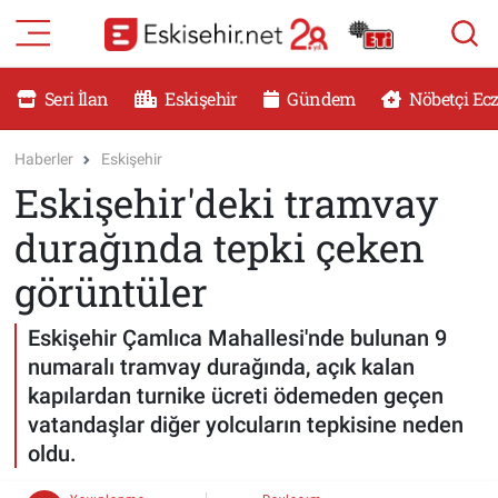
RESMİ İLANLAR
Eskişehir Nöbetçi Eczaneler
Seri İlan
Eskişehir
Gündem
Nöbetçi Ec
GÜNDEM
Eskişehir Hava Durumu
Haberler
Eskişehir
Eskişehir'deki tramvay
DÜNYA
Eskişehir Namaz Vakitleri
durağında tepki çeken
SAĞLIK
Eskişehir Trafik Yoğunluk Haritası
görüntüler
MAGAZİN
Süper Lig Puan Durumu ve Fikstür
Eskişehir Çamlıca Mahallesi'nde bulunan 9
numaralı tramvay durağında, açık kalan
KADIN
Tüm Manşetler
kapılardan turnike ücreti ödemeden geçen
vatandaşlar diğer yolcuların tepkisine neden
TEKNOLOJİ
Son Dakika Haberleri
oldu.
YEMEK
Haber Arşivi