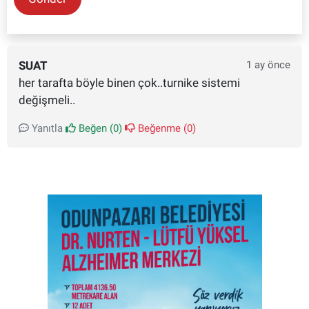
SUAT
1 ay önce
her tarafta böyle binen çok..turnike sistemi
değişmeli..
Yanıtla
Beğen (
0
)
Beğenme (
0
)