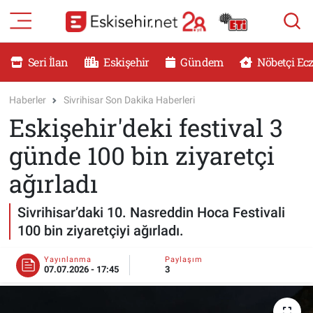
RESMİ İLANLAR
Eskişehir Nöbetçi Eczaneler
Seri İlan
Eskişehir
Gündem
Nöbetçi Ec
GÜNDEM
Eskişehir Hava Durumu
Haberler
Sivrihisar Son Dakika Haberleri
Eskişehir'deki festival 3
DÜNYA
Eskişehir Namaz Vakitleri
günde 100 bin ziyaretçi
SAĞLIK
Eskişehir Trafik Yoğunluk Haritası
ağırladı
MAGAZİN
Süper Lig Puan Durumu ve Fikstür
Sivrihisar’daki 10. Nasreddin Hoca Festivali
100 bin ziyaretçiyi ağırladı.
KADIN
Tüm Manşetler
Yayınlanma
Paylaşım
TEKNOLOJİ
Son Dakika Haberleri
07.07.2026 - 17:45
3
YEMEK
Haber Arşivi