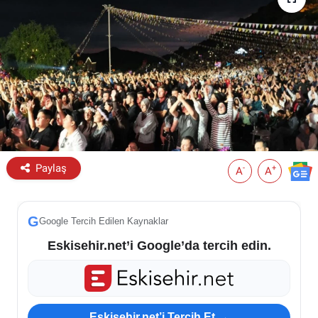
ESKİŞEHİR NÖBETÇİ ECZANELER
Eskişehir Haber İçerikleri
Eskişehir Hava Durumu
Eskişehir Tramvay Saatleri
Paylaş
Eskişehir Otobüs Saatleri
-
+
A
A
G
Google Tercih Edilen Kaynaklar
Eskisehir.net’i Google’da tercih edin.
Eskisehir.net’i Tercih Et →