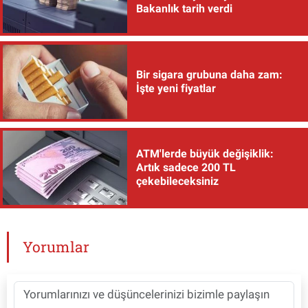
Bakanlık tarih verdi
Bir sigara grubuna daha zam:
İşte yeni fiyatlar
ATM'lerde büyük değişiklik:
Artık sadece 200 TL
çekebileceksiniz
Yorumlar