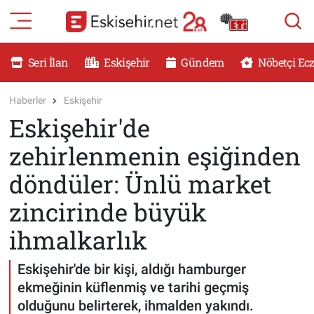
RESMİ İLANLAR
Eskişehir Nöbetçi Eczaneler
Seri İlan
Eskişehir
Gündem
Nöbetçi Ec
GÜNDEM
Eskişehir Hava Durumu
Haberler
Eskişehir
Eskişehir'de
DÜNYA
Eskişehir Namaz Vakitleri
zehirlenmenin eşiğinden
SAĞLIK
Eskişehir Trafik Yoğunluk Haritası
döndüler: Ünlü market
MAGAZİN
Süper Lig Puan Durumu ve Fikstür
zincirinde büyük
ihmalkarlık
KADIN
Tüm Manşetler
Eskişehir'de bir kişi, aldığı hamburger
TEKNOLOJİ
Son Dakika Haberleri
ekmeğinin küflenmiş ve tarihi geçmiş
YEMEK
Haber Arşivi
olduğunu belirterek, ihmalden yakındı.