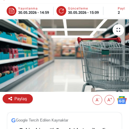
Yayınlanma
Güncelleme
Payla
ESKİŞEHİR NÖBETÇİ ECZANELER
30.05.2026 - 14:59
30.05.2026 - 15:09
2
Eskişehir Haber İçerikleri
Eskişehir Hava Durumu
Eskişehir Tramvay Saatleri
Eskişehir Otobüs Saatleri
Paylaş
-
+
A
A
G
Google Tercih Edilen Kaynaklar