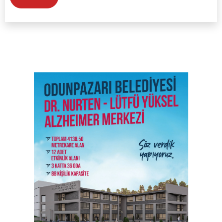
SON İŞ İLANLARI
Tüm ilanları incele →