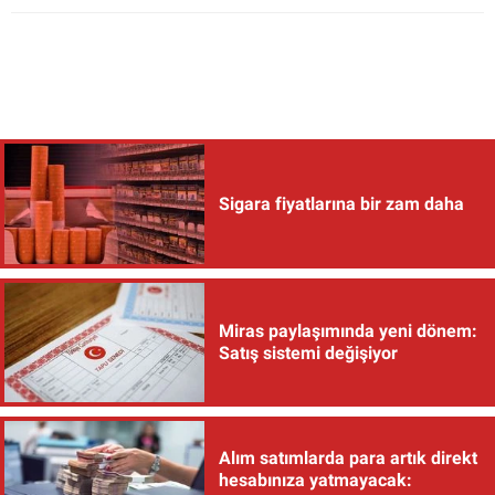
Sigara fiyatlarına bir zam daha
Miras paylaşımında yeni dönem:
Satış sistemi değişiyor
Alım satımlarda para artık direkt
hesabınıza yatmayacak: