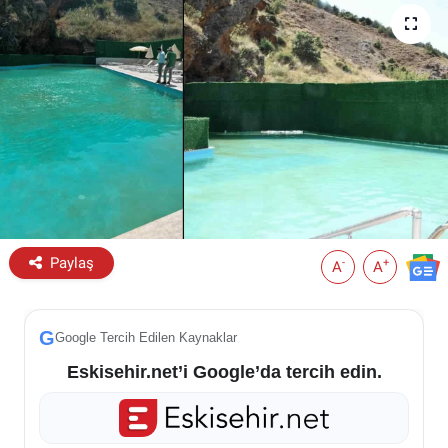
ESKİŞEHİR NÖBETÇİ ECZANELER
Eskişehir Haber İçerikleri
Eskişehir Hava Durumu
Eskişehir Tramvay Saatleri
Eskişehir Otobüs Saatleri
Paylaş
-
+
A
A
G
Google Tercih Edilen Kaynaklar
Eskisehir.net’i Google’da tercih edin.