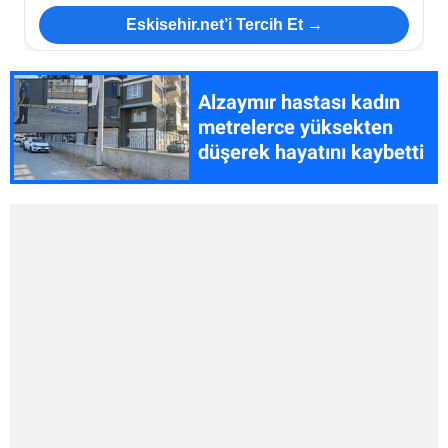
Eskisehir.net’i Tercih Et →
Alzaymır hastası kadın
metrelerce yüksekten
düşerek hayatını kaybetti