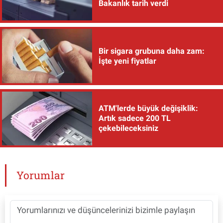
Bakanlık tarih verdi
Bir sigara grubuna daha zam:
İşte yeni fiyatlar
ATM'lerde büyük değişiklik:
Artık sadece 200 TL
çekebileceksiniz
Yorumlar