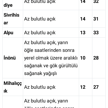
Az bulutlu açık
14
32
diye
Sivrihis
Az bulutlu açık
14
31
ar
Alpu
Az bulutlu açık
13
33
Az bulutlu açık, yarın
öğle saatlerinden sonra
İnönü
yerel olmak üzere aralıklı
10
28
sağanak ve gök gürültülü
sağanak yağışlı
Mihalıçç
Az bulutlu açık
12
27
ık
Az bulutlu açık, yarın