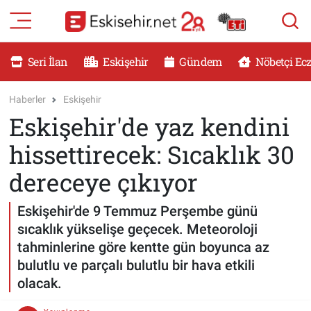
RESMİ İLANLAR
Eskişehir Nöbetçi Eczaneler
Seri İlan
Eskişehir
Gündem
Nöbetçi Ec
GÜNDEM
Eskişehir Hava Durumu
Haberler
Eskişehir
Eskişehir'de yaz kendini
DÜNYA
Eskişehir Namaz Vakitleri
hissettirecek: Sıcaklık 30
SAĞLIK
Eskişehir Trafik Yoğunluk Haritası
dereceye çıkıyor
MAGAZİN
Süper Lig Puan Durumu ve Fikstür
Eskişehir'de 9 Temmuz Perşembe günü
sıcaklık yükselişe geçecek. Meteoroloji
KADIN
Tüm Manşetler
tahminlerine göre kentte gün boyunca az
bulutlu ve parçalı bulutlu bir hava etkili
TEKNOLOJİ
Son Dakika Haberleri
olacak.
YEMEK
Haber Arşivi