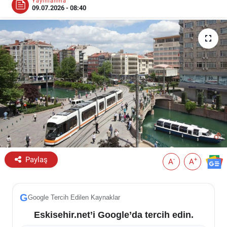
Yayınlanma
09.07.2026 - 08:40
ESKİŞEHİR NÖBETÇİ ECZANELER
Eskişehir Haber İçerikleri
Eskişehir Hava Durumu
Eskişehir Tramvay Saatleri
Eskişehir Otobüs Saatleri
Paylaş
-
+
A
A
G
Google Tercih Edilen Kaynaklar
Eskisehir.net’i Google’da tercih edin.