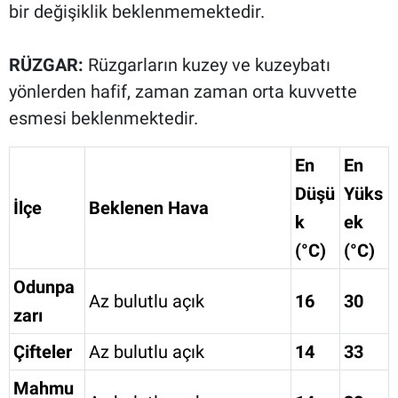
bir değişiklik beklenmemektedir.
RÜZGAR:
Rüzgarların kuzey ve kuzeybatı
yönlerden hafif, zaman zaman orta kuvvette
esmesi beklenmektedir.
En
En
Düşü
Yüks
İlçe
Beklenen Hava
k
ek
(°C)
(°C)
Odunpa
Az bulutlu açık
16
30
zarı
Çifteler
Az bulutlu açık
14
33
Mahmu