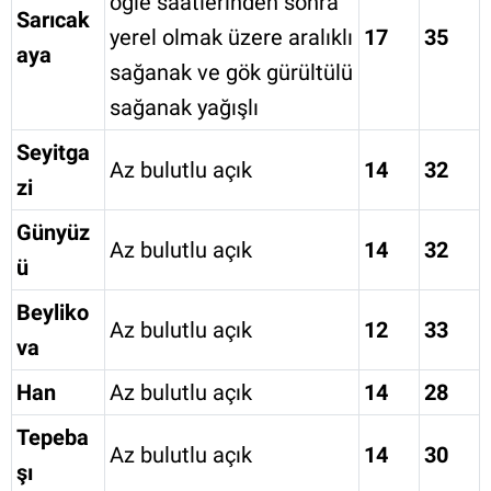
öğle saatlerinden sonra
Sarıcak
yerel olmak üzere aralıklı
17
35
aya
sağanak ve gök gürültülü
sağanak yağışlı
Seyitga
Az bulutlu açık
14
32
zi
Günyüz
Az bulutlu açık
14
32
ü
Beyliko
Az bulutlu açık
12
33
va
Han
Az bulutlu açık
14
28
Tepeba
Az bulutlu açık
14
30
şı