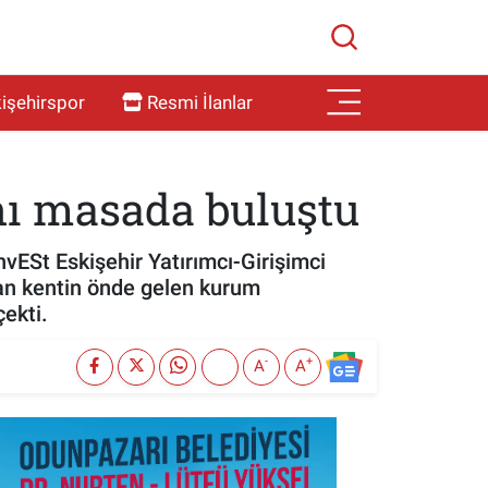
işehirspor
Resmi İlanlar
ynı masada buluştu
nvESt Eskişehir Yatırımcı-Girişimci
şan kentin önde gelen kurum
çekti.
-
+
A
A