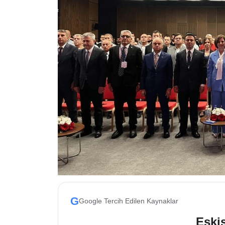
ESKİŞEHİR NÖBETÇİ ECZANELER
Eskişehir Haber İçerikleri
Eskişehir Hava Durumu
Eskişehir Tramvay Saatleri
Eskişehir Otobüs Saatleri
G
Google Tercih Edilen Kaynaklar
Eskis