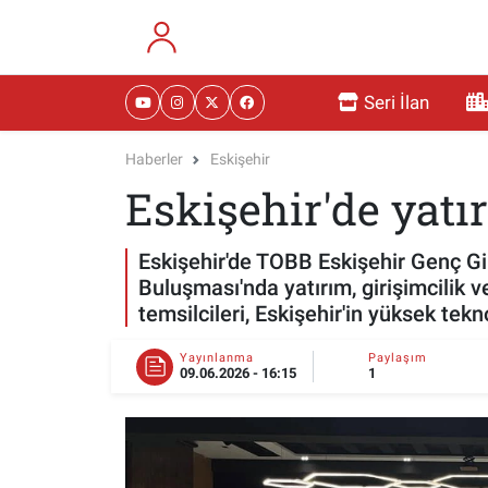
RESMİ İLANLAR
Eskişehir Nöbetçi Eczaneler
Seri İlan
GÜNDEM
Eskişehir Hava Durumu
Haberler
Eskişehir
Eskişehir'de yatı
DÜNYA
Eskişehir Namaz Vakitleri
SAĞLIK
Eskişehir Trafik Yoğunluk Haritası
Eskişehir'de TOBB Eskişehir Genç Gir
Buluşması'nda yatırım, girişimcilik 
MAGAZİN
Süper Lig Puan Durumu ve Fikstür
temsilcileri, Eskişehir'in yüksek tekn
KADIN
Tüm Manşetler
Yayınlanma
Paylaşım
09.06.2026 - 16:15
1
TEKNOLOJİ
Son Dakika Haberleri
YEMEK
Haber Arşivi