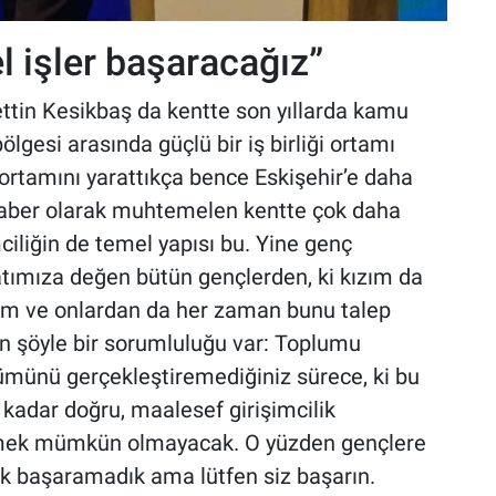
l işler başaracağız”
ttin Kesikbaş da kentte son yıllarda kamu
lgesi arasında güçlü bir iş birliği ortamı
 ortamını yarattıkça bence Eskişehir’e daha
beraber olarak muhtemelen kentte çok daha
ciliğin de temel yapısı bu. Yine genç
atımıza değen bütün gençlerden, ki kızım da
orum ve onlardan da her zaman bunu talep
ın şöyle bir sorumluluğu var: Toplumu
münü gerçekleştiremediğiniz sürece, ki bu
 kadar doğru, maalesef girişimcilik
tmek mümkün olmayacak. O yüzden gençlere
 çok başaramadık ama lütfen siz başarın.