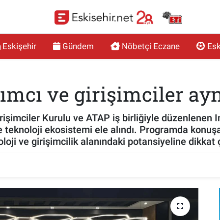
Eskişehir
Gündem
Nöbetçi Eczane
Esk
rımcı ve girişimciler a
işimciler Kurulu ve ATAP iş birliğiyle düzenlenen I
ve teknoloji ekosistemi ele alındı. Programda konu
oloji ve girişimcilik alanındaki potansiyeline dikkat 