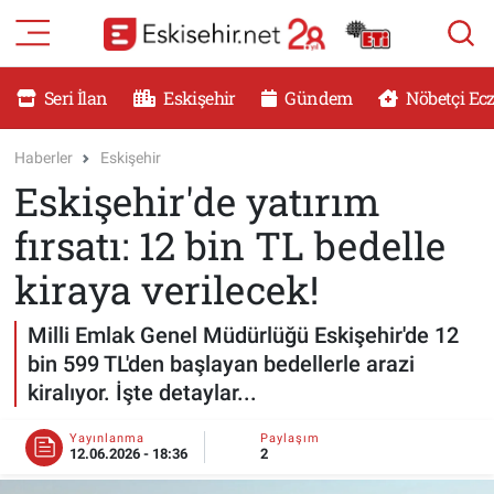
RESMİ İLANLAR
Eskişehir Nöbetçi Eczaneler
Seri İlan
Eskişehir
Gündem
Nöbetçi Ec
GÜNDEM
Eskişehir Hava Durumu
Haberler
Eskişehir
Eskişehir'de yatırım
DÜNYA
Eskişehir Namaz Vakitleri
fırsatı: 12 bin TL bedelle
SAĞLIK
Eskişehir Trafik Yoğunluk Haritası
kiraya verilecek!
MAGAZİN
Süper Lig Puan Durumu ve Fikstür
Milli Emlak Genel Müdürlüğü Eskişehir'de 12
bin 599 TL'den başlayan bedellerle arazi
KADIN
Tüm Manşetler
kiralıyor. İşte detaylar...
TEKNOLOJİ
Son Dakika Haberleri
Yayınlanma
Paylaşım
12.06.2026 - 18:36
2
YEMEK
Haber Arşivi