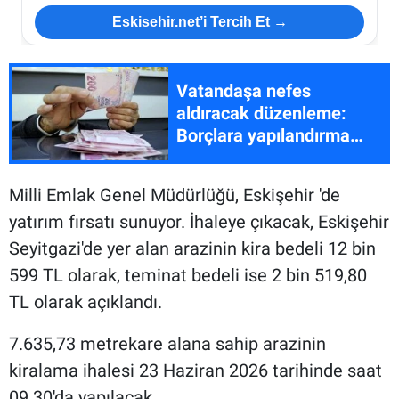
Eskisehir.net’i Tercih Et →
Vatandaşa nefes
aldıracak düzenleme:
Borçlara yapılandırma
geliyor
Milli Emlak Genel Müdürlüğü, Eskişehir 'de
yatırım fırsatı sunuyor. İhaleye çıkacak, Eskişehir
Seyitgazi'de yer alan arazinin kira bedeli 12 bin
599 TL olarak, teminat bedeli ise 2 bin 519,80
TL olarak açıklandı.
7.635,73 metrekare alana sahip arazinin
kiralama ihalesi 23 Haziran 2026 tarihinde saat
09.30'da yapılacak.