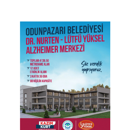
SON İŞ İLANLARI
Tüm ilanları incele →