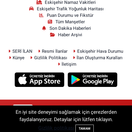
Eskişehir Namaz Vakitleri
Eskişehir Trafik Yoğunluk Haritası
Puan Durumu ve Fikstür
Tüm Manşetler
Son Dakika Haberleri
Haber Arşivi
SERİ İLAN
Resmi İlanlar
Eskişehir Hava Durumu
Künye
Gizlilik Politikası
İlan Oluşturma Kuralları
İletişim
RSS
Copyright © 2026. Her hakkı saklıdır.
En iyi site deneyimi sağlamak için çerezlerden
faydalanıyoruz. Detaylar için lütfen tıklayın.
Gizlilik politikası
Haber Yazılımı:
TE Bilişim
TAMAM