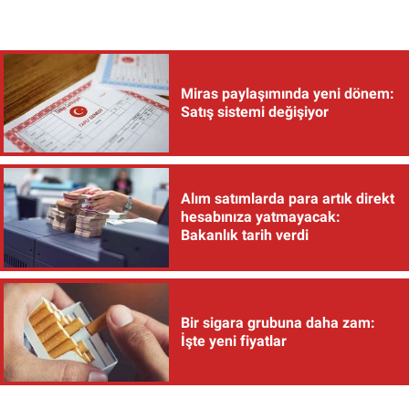
Miras paylaşımında yeni dönem:
Satış sistemi değişiyor
Alım satımlarda para artık direkt
hesabınıza yatmayacak:
Bakanlık tarih verdi
Bir sigara grubuna daha zam:
İşte yeni fiyatlar