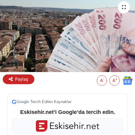
ESKİŞEHİR NÖBETÇİ ECZANELER
Eskişehir Haber İçerikleri
Eskişehir Hava Durumu
Eskişehir Tramvay Saatleri
Eskişehir Otobüs Saatleri
Paylaş
-
+
A
A
G
Google Tercih Edilen Kaynaklar
Eskisehir.net’i Google’da tercih edin.