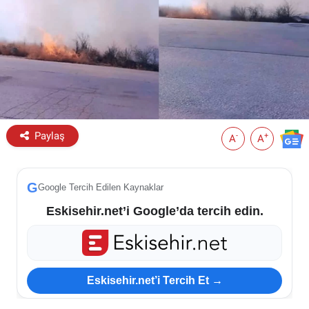
ESKİŞEHİR NÖBETÇİ ECZANELER
Eskişehir Haber İçerikleri
Eskişehir Hava Durumu
Eskişehir Tramvay Saatleri
Paylaş
-
+
A
A
Eskişehir Otobüs Saatleri
G
Google Tercih Edilen Kaynaklar
Eskisehir.net’i Google’da tercih edin.
Eskisehir.net’i Tercih Et →