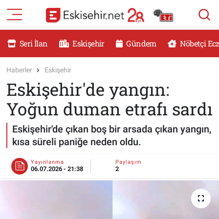
RESMİ İLANLAR
Eskişehir Nöbetçi Eczaneler
Seri İlan
Eskişehir
Gündem
Nöbetçi Ec
GÜNDEM
Eskişehir Hava Durumu
Haberler
Eskişehir
Eskişehir'de yangın:
DÜNYA
Eskişehir Namaz Vakitleri
Yoğun duman etrafı sardı
SAĞLIK
Eskişehir Trafik Yoğunluk Haritası
Eskişehir'de çıkan boş bir arsada çıkan yangın,
MAGAZİN
Süper Lig Puan Durumu ve Fikstür
kısa süreli paniğe neden oldu.
KADIN
Tüm Manşetler
Yayınlanma
Paylaşım
06.07.2026 - 21:38
2
TEKNOLOJİ
Son Dakika Haberleri
YEMEK
Haber Arşivi