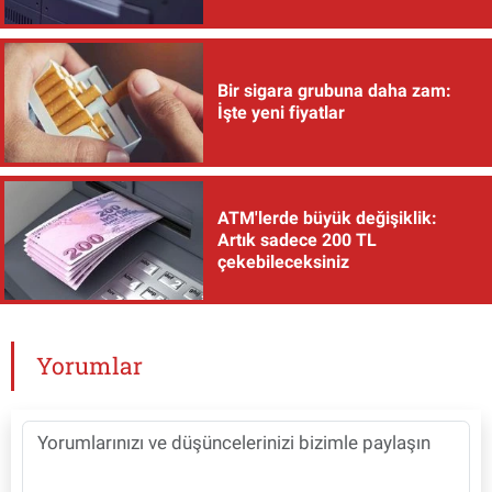
Bir sigara grubuna daha zam:
İşte yeni fiyatlar
ATM'lerde büyük değişiklik:
Artık sadece 200 TL
çekebileceksiniz
Yorumlar