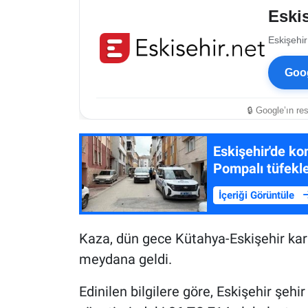
Eskis
Eskişehir
Goog
🔒 Google’ın re
Eskişehir'de ko
Pompalı tüfekle
İçeriği Görüntüle
Kaza, dün gece Kütahya-Eskişehir ka
meydana geldi.
Edinilen bilgilere göre, Eskişehir şeh