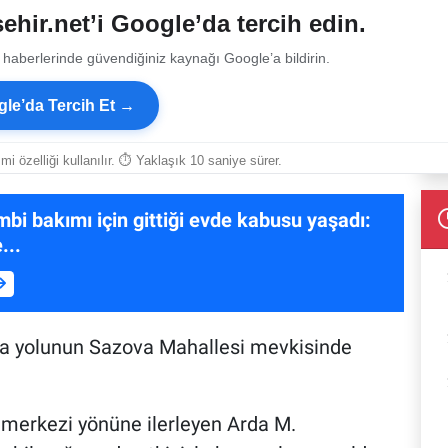
ehir.net’i Google’da tercih edin.
 haberlerinde güvendiğiniz kaynağı Google’a bildirin.
le’da Tercih Et →
smi özelliği kullanılır. ⏱ Yaklaşık 10 saniye sürer.
mbi bakımı için gittiği evde kabusu yaşadı:
...
ra yolunun Sazova Mahallesi mevkisinde
ir merkezi yönüne ilerleyen Arda M.