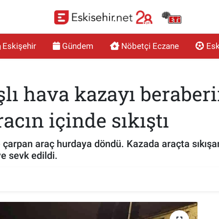
Eskişehir
Gündem
Nöbetçi Eczane
Esk
şlı hava kazayı beraberi
cın içinde sıkıştı
e çarpan araç hurdaya döndü. Kazada araçta sıkışan 
e sevk edildi.