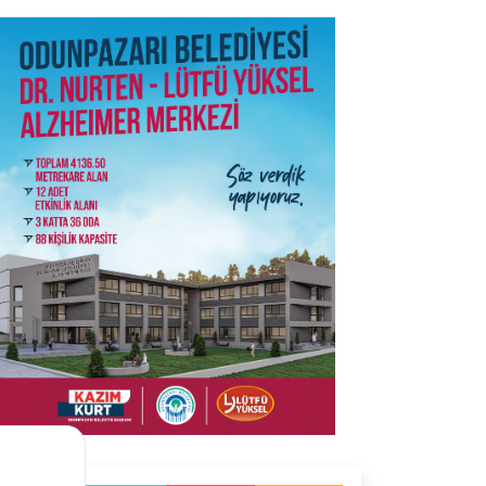
SON İŞ İLANLARI
Tüm ilanları incele →