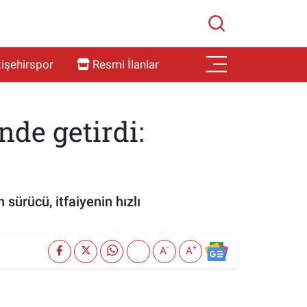
işehirspor
Resmi İlanlar
nde getirdi:
sürücü, itfaiyenin hızlı
-
+
A
A