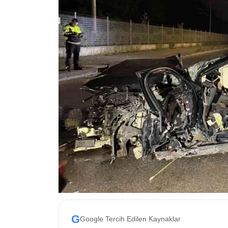
ESKİŞEHİR NÖBETÇİ ECZANELER
Eskişehir Haber İçerikleri
Eskişehir Hava Durumu
Eskişehir Tramvay Saatleri
Eskişehir Otobüs Saatleri
G
Google Tercih Edilen Kaynaklar