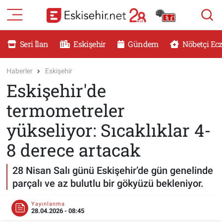
RESMİ İLANLAR
Eskişehir Nöbetçi Eczaneler
Seri İlan
Eskişehir
Gündem
Nöbetçi Ec
GÜNDEM
Eskişehir Hava Durumu
Haberler
Eskişehir
Eskişehir'de
DÜNYA
Eskişehir Namaz Vakitleri
termometreler
SAĞLIK
Eskişehir Trafik Yoğunluk Haritası
yükseliyor: Sıcaklıklar 4-
MAGAZİN
Süper Lig Puan Durumu ve Fikstür
8 derece artacak
KADIN
Tüm Manşetler
28 Nisan Salı günü Eskişehir’de gün genelinde
parçalı ve az bulutlu bir gökyüzü bekleniyor.
TEKNOLOJİ
Son Dakika Haberleri
Yayınlanma
28.04.2026 - 08:45
YEMEK
Haber Arşivi