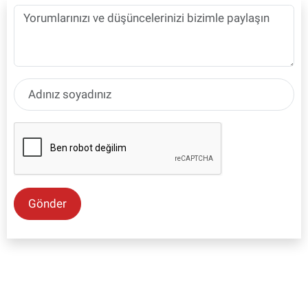
Gönder
SON İŞ İLANLARI
Tüm ilanları incele →