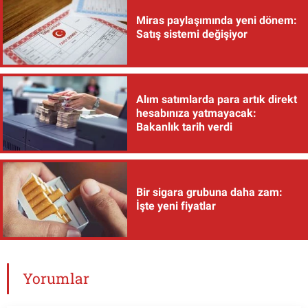
Miras paylaşımında yeni dönem:
Satış sistemi değişiyor
Alım satımlarda para artık direkt
hesabınıza yatmayacak:
Bakanlık tarih verdi
Bir sigara grubuna daha zam:
İşte yeni fiyatlar
Yorumlar