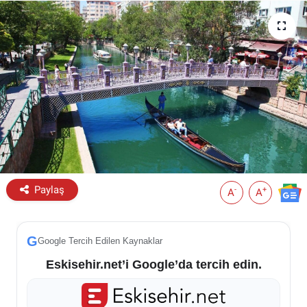
ESKİŞEHİR NÖBETÇİ ECZANELER
Eskişehir Haber İçerikleri
Eskişehir Hava Durumu
Eskişehir Tramvay Saatleri
Eskişehir Otobüs Saatleri
Paylaş
-
+
A
A
G
Google Tercih Edilen Kaynaklar
Eskisehir.net’i Google’da tercih edin.