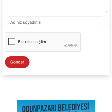
Gönder
SON İŞ İLANLARI
Tüm ilanları incele →