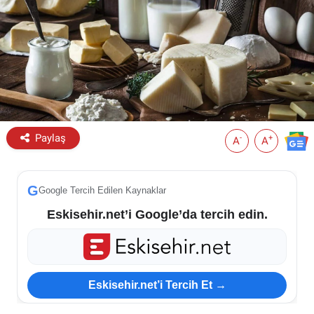
ESKİŞEHİR NÖBETÇİ ECZANELER
Eskişehir Haber İçerikleri
Eskişehir Hava Durumu
Eskişehir Tramvay Saatleri
Paylaş
-
+
A
A
Eskişehir Otobüs Saatleri
G
Google Tercih Edilen Kaynaklar
Eskisehir.net’i Google’da tercih edin.
Eskisehir.net’i Tercih Et →