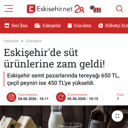
RESMİ İLANLAR
Eskişehir Nöbetçi Eczaneler
Seri İlan
Eskişehir
Gündem
Nöbetçi Ec
GÜNDEM
Eskişehir Hava Durumu
Haberler
Eskişehir
Eskişehir'de süt
DÜNYA
Eskişehir Namaz Vakitleri
ürünlerine zam geldi!
SAĞLIK
Eskişehir Trafik Yoğunluk Haritası
Eskişehir semt pazarlarında tereyağı 650 TL,
MAGAZİN
Süper Lig Puan Durumu ve Fikstür
çeçil peyniri ise 450 TL'ye yükseldi.
KADIN
Tüm Manşetler
Yayınlanma
Güncelleme
Payla
04.06.2026 - 16:11
05.06.2026 - 10:15
1
TEKNOLOJİ
Son Dakika Haberleri
YEMEK
Haber Arşivi