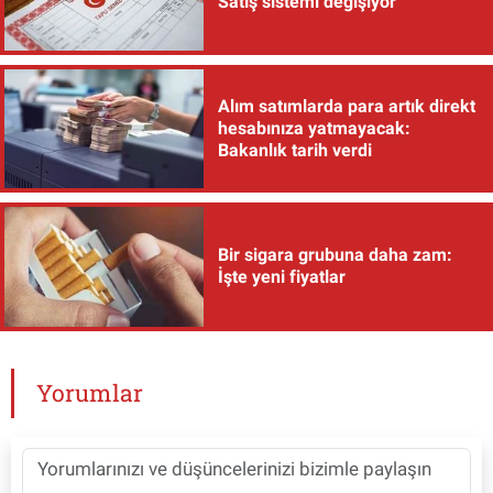
Satış sistemi değişiyor
Alım satımlarda para artık direkt
hesabınıza yatmayacak:
Bakanlık tarih verdi
Bir sigara grubuna daha zam:
İşte yeni fiyatlar
Yorumlar