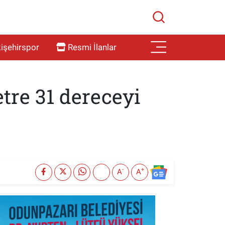
işehirspor
Resmi İlanlar
tre 31 dereceyi
-
+
A
A