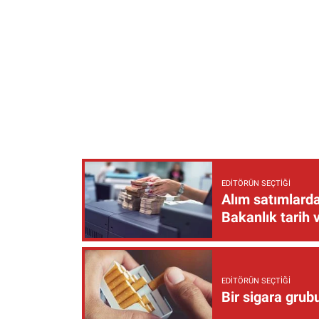
EDITÖRÜN SEÇTIĞI
Alım satımlarda
Bakanlık tarih 
EDITÖRÜN SEÇTIĞI
Bir sigara grub