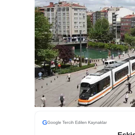
ESKİŞEHİR NÖBETÇİ ECZANELER
Eskişehir Haber İçerikleri
Eskişehir Hava Durumu
Eskişehir Tramvay Saatleri
Eskişehir Otobüs Saatleri
G
Google Tercih Edilen Kaynaklar
Eskis