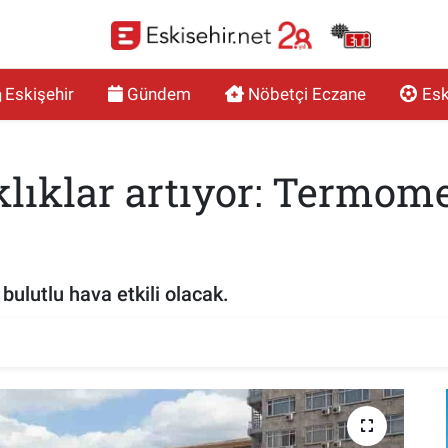
Eskişehir
Gündem
Nöbetçi Eczane
Esk
klıklar artıyor: Termome
bulutlu hava etkili olacak.