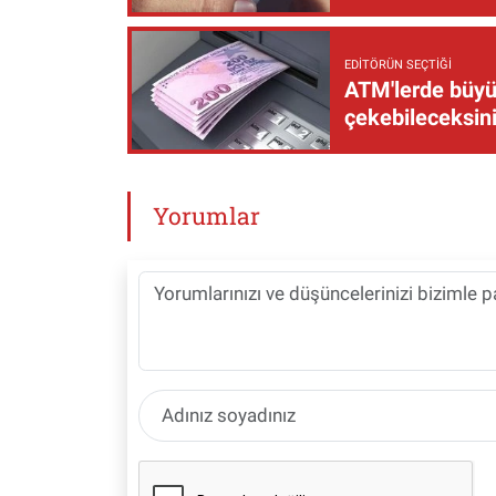
EDITÖRÜN SEÇTIĞI
ATM'lerde büyük
çekebileceksin
Yorumlar