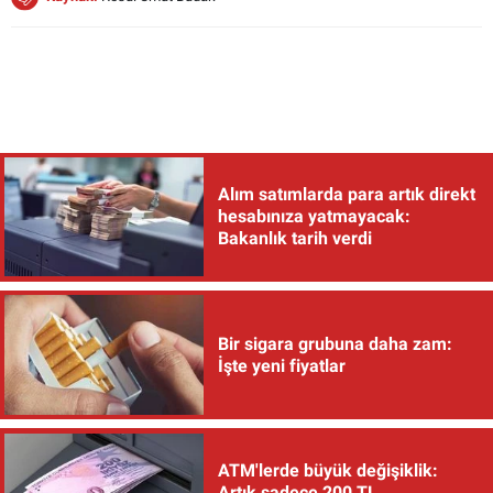
Alım satımlarda para artık direkt
hesabınıza yatmayacak:
Bakanlık tarih verdi
Bir sigara grubuna daha zam:
İşte yeni fiyatlar
ATM'lerde büyük değişiklik:
Artık sadece 200 TL