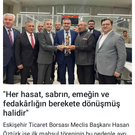
"Her hasat, sabrın, emeğin ve
fedakârlığın berekete dönüşmüş
halidir"
Eskişehir Ticaret Borsası Meclis Başkanı Hasan
Öztürk ise ilk mahsul töreninin bu nedenle ayrı