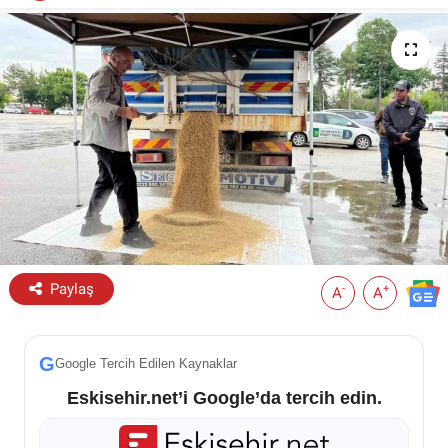
ESKİŞEHİR NÖBETÇİ ECZANELER
Eskişehir Haber İçerikleri
Eskişehir Hava Durumu
Eskişehir Tramvay Saatleri
Eskişehir Otobüs Saatleri
Paylaş
-
+
A
A
G
Google Tercih Edilen Kaynaklar
Eskisehir.net’i Google’da tercih edin.