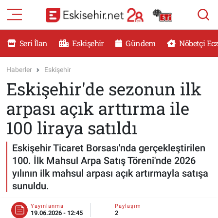
RESMİ İLANLAR
Eskişehir Nöbetçi Eczaneler
Seri İlan
Eskişehir
Gündem
Nöbetçi Ec
GÜNDEM
Eskişehir Hava Durumu
Haberler
Eskişehir
Eskişehir'de sezonun ilk
DÜNYA
Eskişehir Namaz Vakitleri
arpası açık arttırma ile
SAĞLIK
Eskişehir Trafik Yoğunluk Haritası
100 liraya satıldı
MAGAZİN
Süper Lig Puan Durumu ve Fikstür
Eskişehir Ticaret Borsası'nda gerçekleştirilen
100. İlk Mahsul Arpa Satış Töreni'nde 2026
KADIN
Tüm Manşetler
yılının ilk mahsul arpası açık artırmayla satışa
sunuldu.
TEKNOLOJİ
Son Dakika Haberleri
Yayınlanma
Paylaşım
YEMEK
Haber Arşivi
19.06.2026 - 12:45
2