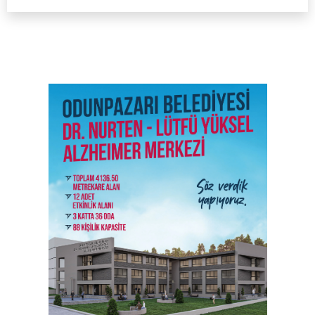
SON İŞ İLANLARI
Tüm ilanları incele →