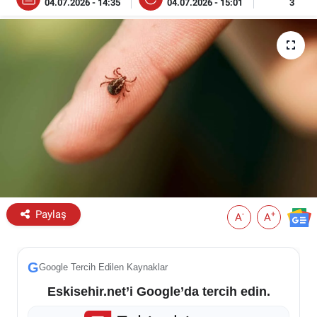
04.07.2026 - 14:35
04.07.2026 - 15:01
3
ESKİŞEHİR NÖBETÇİ ECZANELER
Eskişehir Haber İçerikleri
Eskişehir Hava Durumu
Eskişehir Tramvay Saatleri
Eskişehir Otobüs Saatleri
Paylaş
-
+
A
A
G
Google Tercih Edilen Kaynaklar
Eskisehir.net’i Google’da tercih edin.