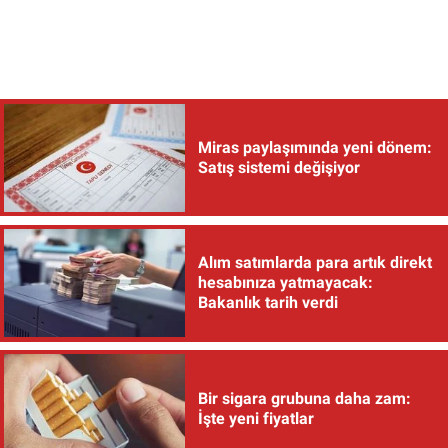
Miras paylaşımında yeni dönem:
Satış sistemi değişiyor
Alım satımlarda para artık direkt
hesabınıza yatmayacak:
Bakanlık tarih verdi
Bir sigara grubuna daha zam:
İşte yeni fiyatlar