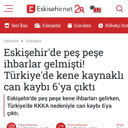
RESMİ İLANLAR
Eskişehir Nöbetçi Eczaneler
Seri İlan
Eskişehir
Gündem
Nöbetçi Ec
GÜNDEM
Eskişehir Hava Durumu
Haberler
Eskişehir
Eskişehir'de peş peşe
DÜNYA
Eskişehir Namaz Vakitleri
ihbarlar gelmişti!
SAĞLIK
Eskişehir Trafik Yoğunluk Haritası
Türkiye'de kene kaynaklı
MAGAZİN
Süper Lig Puan Durumu ve Fikstür
can kaybı 6'ya çıktı
KADIN
Tüm Manşetler
Eskişehir'de peş peşe kene ihbarları gelirken,
Türkiye'de KKKA nedeniyle can kaybı 6'ya
TEKNOLOJİ
Son Dakika Haberleri
çıktı.
YEMEK
Haber Arşivi
Yayınlanma
Güncelleme
Payla