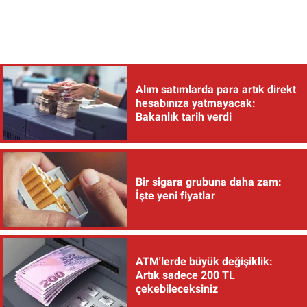
Alım satımlarda para artık direkt
hesabınıza yatmayacak:
Bakanlık tarih verdi
Bir sigara grubuna daha zam:
İşte yeni fiyatlar
ATM'lerde büyük değişiklik:
Artık sadece 200 TL
çekebileceksiniz