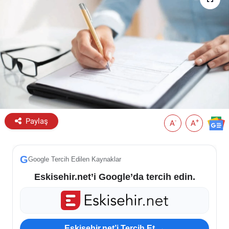
ESKİŞEHİR NÖBETÇİ ECZANELER
Eskişehir Haber İçerikleri
Eskişehir Hava Durumu
Eskişehir Tramvay Saatleri
Paylaş
Eskişehir Otobüs Saatleri
-
+
A
A
G
Google Tercih Edilen Kaynaklar
Eskisehir.net’i Google’da tercih edin.
Eskisehir.net’i Tercih Et →