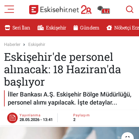
RESMİ İLANLAR
Eskişehir Nöbetçi Eczaneler
Seri İlan
Eskişehir
Gündem
Nöbetçi Ec
GÜNDEM
Eskişehir Hava Durumu
Haberler
Eskişehir
Eskişehir'de personel
DÜNYA
Eskişehir Namaz Vakitleri
alınacak: 18 Haziran'da
SAĞLIK
Eskişehir Trafik Yoğunluk Haritası
başlıyor
MAGAZİN
Süper Lig Puan Durumu ve Fikstür
İller Bankası A.Ş. Eskişehir Bölge Müdürlüğü,
personel alımı yapılacak. İşte detaylar...
KADIN
Tüm Manşetler
Yayınlanma
Paylaşım
TEKNOLOJİ
Son Dakika Haberleri
28.05.2026 - 13:41
2
YEMEK
Haber Arşivi