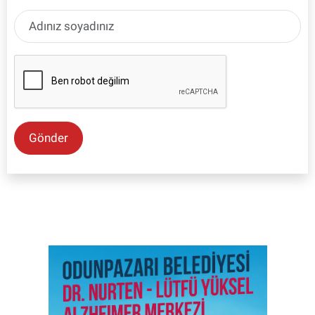
Gönder
SON İŞ İLANLARI
Tüm ilanları incele →