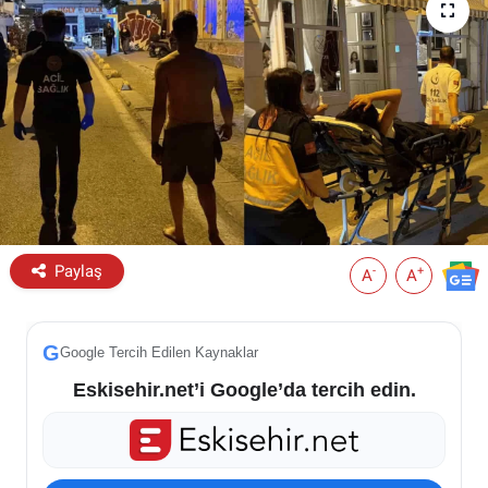
ESKİŞEHİR NÖBETÇİ ECZANELER
Eskişehir Haber İçerikleri
Eskişehir Hava Durumu
Eskişehir Tramvay Saatleri
Eskişehir Otobüs Saatleri
Paylaş
-
+
A
A
G
Google Tercih Edilen Kaynaklar
Eskisehir.net’i Google’da tercih edin.