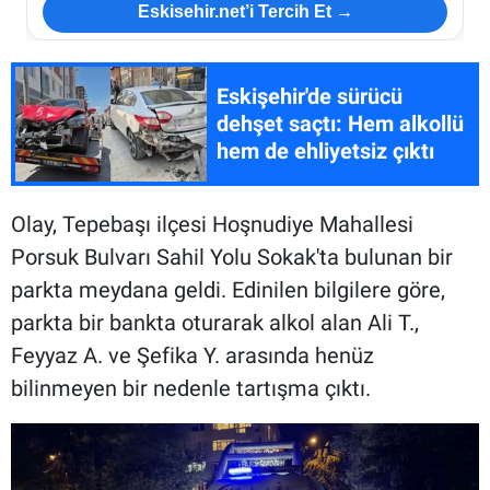
Eskisehir.net’i Tercih Et →
Eskişehir'de sürücü
dehşet saçtı: Hem alkollü
hem de ehliyetsiz çıktı
Olay, Tepebaşı ilçesi Hoşnudiye Mahallesi
Porsuk Bulvarı Sahil Yolu Sokak'ta bulunan bir
parkta meydana geldi. Edinilen bilgilere göre,
parkta bir bankta oturarak alkol alan Ali T.,
Feyyaz A. ve Şefika Y. arasında henüz
bilinmeyen bir nedenle tartışma çıktı.