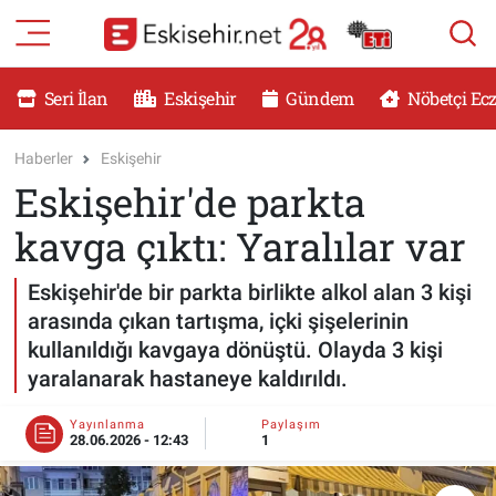
RESMİ İLANLAR
Eskişehir Nöbetçi Eczaneler
Seri İlan
Eskişehir
Gündem
Nöbetçi Ec
GÜNDEM
Eskişehir Hava Durumu
Haberler
Eskişehir
Eskişehir'de parkta
DÜNYA
Eskişehir Namaz Vakitleri
kavga çıktı: Yaralılar var
SAĞLIK
Eskişehir Trafik Yoğunluk Haritası
Eskişehir'de bir parkta birlikte alkol alan 3 kişi
MAGAZİN
Süper Lig Puan Durumu ve Fikstür
arasında çıkan tartışma, içki şişelerinin
kullanıldığı kavgaya dönüştü. Olayda 3 kişi
KADIN
Tüm Manşetler
yaralanarak hastaneye kaldırıldı.
TEKNOLOJİ
Son Dakika Haberleri
Yayınlanma
Paylaşım
28.06.2026 - 12:43
1
YEMEK
Haber Arşivi