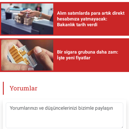
Alım satımlarda para artık direkt
hesabınıza yatmayacak:
Bakanlık tarih verdi
Bir sigara grubuna daha zam:
İşte yeni fiyatlar
Yorumlar