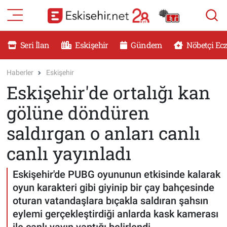
RESMİ İLANLAR
Eskişehir Nöbetçi Eczaneler
Seri İlan
Eskişehir
Gündem
Nöbetçi Ec
GÜNDEM
Eskişehir Hava Durumu
Haberler
Eskişehir
Eskişehir'de ortalığı kan
DÜNYA
Eskişehir Namaz Vakitleri
gölüne döndüren
SAĞLIK
Eskişehir Trafik Yoğunluk Haritası
saldırgan o anları canlı
MAGAZİN
Süper Lig Puan Durumu ve Fikstür
canlı yayınladı
KADIN
Tüm Manşetler
Eskişehir'de PUBG oyununun etkisinde kalarak
oyun karakteri gibi giyinip bir çay bahçesinde
TEKNOLOJİ
Son Dakika Haberleri
oturan vatandaşlara bıçakla saldıran şahsın
eylemi gerçekleştirdiği anlarda kask kamerası
YEMEK
Haber Arşivi
ile canlı yayın yaptığı belirlendi.