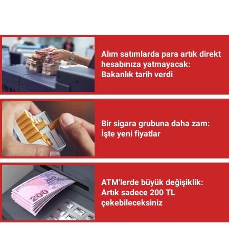
Alım satımlarda para artık direkt
hesabınıza yatmayacak:
Bakanlık tarih verdi
Bir sigara grubuna daha zam:
İşte yeni fiyatlar
ATM'lerde büyük değişiklik:
Artık sadece 200 TL
çekebileceksiniz