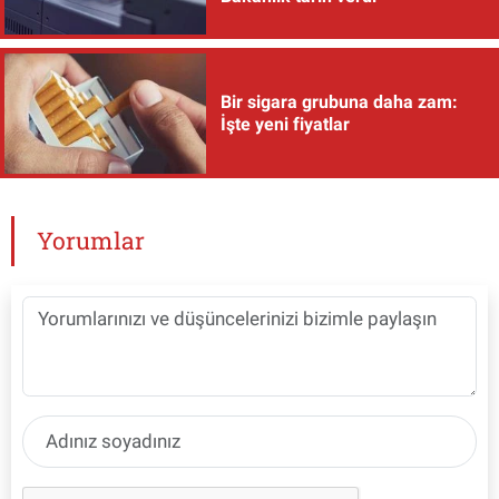
Bir sigara grubuna daha zam:
İşte yeni fiyatlar
Yorumlar