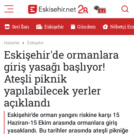
RESMİ İLANLAR
Eskişehir Nöbetçi Eczaneler
Seri İlan
Eskişehir
Gündem
Nöbetçi Ec
GÜNDEM
Eskişehir Hava Durumu
Haberler
Eskişehir
Eskişehir'de ormanlara
DÜNYA
Eskişehir Namaz Vakitleri
giriş yasağı başlıyor!
SAĞLIK
Eskişehir Trafik Yoğunluk Haritası
Ateşli piknik
MAGAZİN
Süper Lig Puan Durumu ve Fikstür
yapılabilecek yerler
açıklandı
KADIN
Tüm Manşetler
Eskişehir'de orman yangını riskine karşı 15
TEKNOLOJİ
Son Dakika Haberleri
Haziran-15 Ekim arasında ormanlara giriş
YEMEK
Haber Arşivi
yasaklandı. Bu tarihler arasında ateşli pikniğe