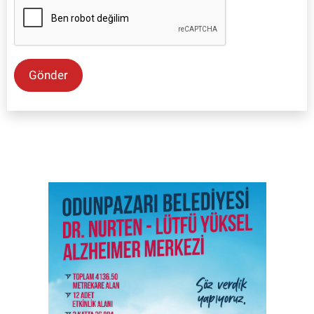
Gönder
SON İŞ İLANLARI
Tüm ilanları incele →