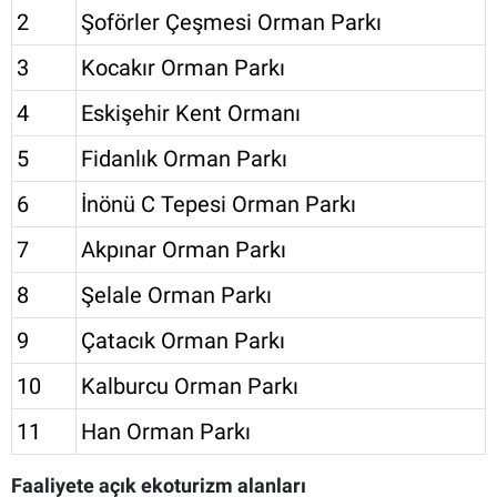
2
Şoförler Çeşmesi Orman Parkı
3
Kocakır Orman Parkı
4
Eskişehir Kent Ormanı
5
Fidanlık Orman Parkı
6
İnönü C Tepesi Orman Parkı
7
Akpınar Orman Parkı
8
Şelale Orman Parkı
9
Çatacık Orman Parkı
10
Kalburcu Orman Parkı
11
Han Orman Parkı
Faaliyete açık ekoturizm alanları