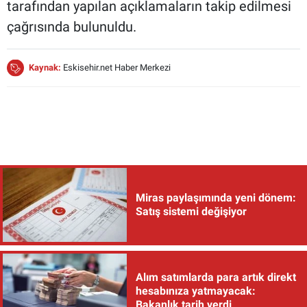
tarafından yapılan açıklamaların takip edilmesi
çağrısında bulunuldu.
Kaynak:
Eskisehir.net Haber Merkezi
Miras paylaşımında yeni dönem:
Satış sistemi değişiyor
Alım satımlarda para artık direkt
hesabınıza yatmayacak:
Bakanlık tarih verdi