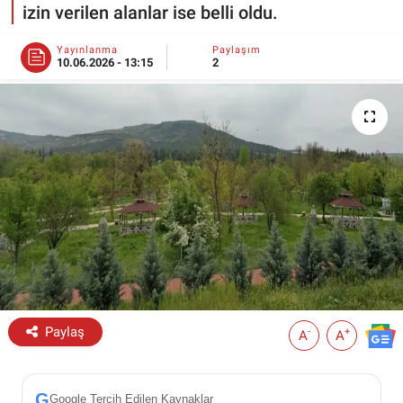
izin verilen alanlar ise belli oldu.
ESKİŞEHİR NÖBETÇİ ECZANELER
Yayınlanma
Paylaşım
10.06.2026 - 13:15
2
Eskişehir Haber İçerikleri
Eskişehir Hava Durumu
Eskişehir Tramvay Saatleri
Eskişehir Otobüs Saatleri
Paylaş
-
+
A
A
G
Google Tercih Edilen Kaynaklar