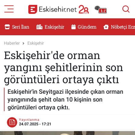
RESMİ İLANLAR
Eskişehir Nöbetçi Eczaneler
Seri İlan
Eskişehir
Gündem
Nöbetçi Ec
GÜNDEM
Eskişehir Hava Durumu
Haberler
Eskişehir
Eskişehir'de orman
DÜNYA
Eskişehir Namaz Vakitleri
yangını şehitlerinin son
SAĞLIK
Eskişehir Trafik Yoğunluk Haritası
görüntüleri ortaya çıktı
MAGAZİN
Süper Lig Puan Durumu ve Fikstür
Eskişehir'in Seyitgazi ilçesinde çıkan orman
yangınında şehit olan 10 kişinin son
KADIN
Tüm Manşetler
görüntüleri ortaya çıktı.
TEKNOLOJİ
Son Dakika Haberleri
Yayınlanma
24.07.2025 - 17:21
YEMEK
Haber Arşivi