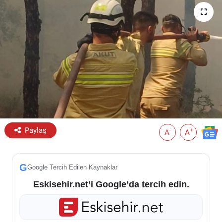
ESKİŞEHİR NÖBETÇİ ECZANELER
Eskişehir Haber İçerikleri
Eskişehir Hava Durumu
Eskişehir Tramvay Saatleri
Eskişehir Otobüs Saatleri
Paylaş
-
+
A
A
G
Google Tercih Edilen Kaynaklar
Eskisehir.net’i Google’da tercih edin.