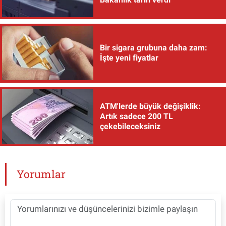
Bir sigara grubuna daha zam:
İşte yeni fiyatlar
ATM'lerde büyük değişiklik:
Artık sadece 200 TL
çekebileceksiniz
Yorumlar