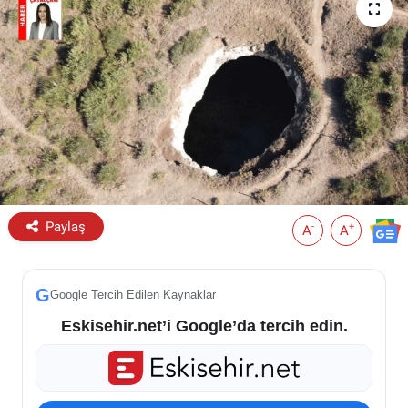
ESKİŞEHİR NÖBETÇİ ECZANELER
Eskişehir Haber İçerikleri
Eskişehir Hava Durumu
Eskişehir Tramvay Saatleri
Eskişehir Otobüs Saatleri
Paylaş
-
+
A
A
G
Google Tercih Edilen Kaynaklar
Eskisehir.net’i Google’da tercih edin.