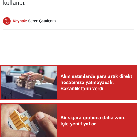
kullandı.
Kaynak:
Seren Çatalçam
Alım satımlarda para artık direkt
hesabınıza yatmayacak:
Bakanlık tarih verdi
Bir sigara grubuna daha zam:
İşte yeni fiyatlar