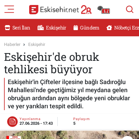
RESMİ İLANLAR
Eskişehir Nöbetçi Eczaneler
Seri İlan
Eskişehir
Gündem
Nöbetçi Ec
GÜNDEM
Eskişehir Hava Durumu
Haberler
Eskişehir
Eskişehir'de obruk
DÜNYA
Eskişehir Namaz Vakitleri
tehlikesi büyüyor
SAĞLIK
Eskişehir Trafik Yoğunluk Haritası
Eskişehir'in Çifteler ilçesine bağlı Sadıroğlu
MAGAZİN
Süper Lig Puan Durumu ve Fikstür
Mahallesi'nde geçtiğimiz yıl meydana gelen
obruğun ardından aynı bölgede yeni obruklar
KADIN
Tüm Manşetler
ve yer yarıkları tespit edildi.
TEKNOLOJİ
Son Dakika Haberleri
Yayınlanma
Paylaşım
27.06.2026 - 17:43
5
YEMEK
Haber Arşivi