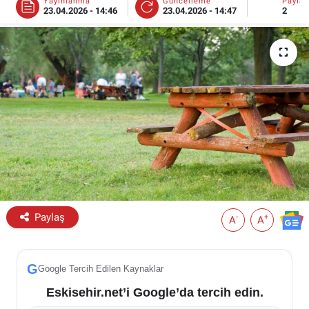
Yayınlanma
Güncelleme
Payla
23.04.2026 - 14:46
23.04.2026 - 14:47
2
ESKİŞEHİR NÖBETÇİ ECZANELER
Eskişehir Haber İçerikleri
Eskişehir Hava Durumu
Eskişehir Tramvay Saatleri
Eskişehir Otobüs Saatleri
Paylaş
-
+
A
A
G
Google Tercih Edilen Kaynaklar
Eskisehir.net’i Google’da tercih edin.