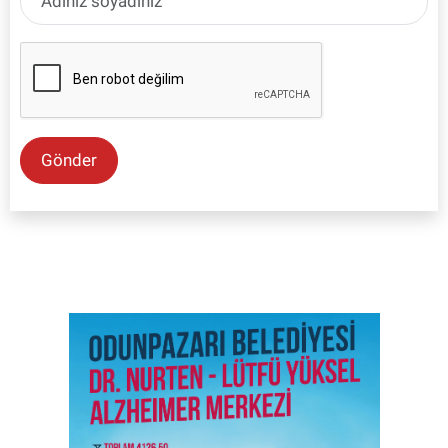
Gönder
SON İŞ İLANLARI
Tüm ilanları incele →