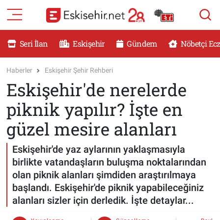
RESMİ İLANLAR
Eskişehir Nöbetçi Eczaneler
Seri İlan
Eskişehir
Gündem
Nöbetçi Ec
GÜNDEM
Eskişehir Hava Durumu
Haberler
Eskişehir Şehir Rehberi
Eskişehir'de nerelerde
DÜNYA
Eskişehir Namaz Vakitleri
piknik yapılır? İşte en
SAĞLIK
Eskişehir Trafik Yoğunluk Haritası
güzel mesire alanları
MAGAZİN
Süper Lig Puan Durumu ve Fikstür
Eskişehir'de yaz aylarının yaklaşmasıyla
birlikte vatandaşların buluşma noktalarından
KADIN
Tüm Manşetler
olan piknik alanları şimdiden araştırılmaya
başlandı. Eskişehir'de piknik yapabileceğiniz
TEKNOLOJİ
Son Dakika Haberleri
alanları sizler için derledik. İşte detaylar...
YEMEK
Haber Arşivi