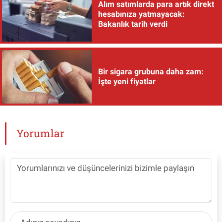
Alım satımlarda para artık direkt
hesabınıza yatmayacak:
Bakanlık tarih verdi
Bir sigara grubuna daha zam:
İşte yeni fiyatlar
Yorumlar