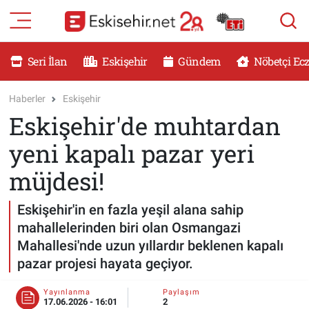
RESMİ İLANLAR
Eskişehir Nöbetçi Eczaneler
Seri İlan
Eskişehir
Gündem
Nöbetçi Ec
GÜNDEM
Eskişehir Hava Durumu
Haberler
Eskişehir
Eskişehir'de muhtardan
DÜNYA
Eskişehir Namaz Vakitleri
yeni kapalı pazar yeri
SAĞLIK
Eskişehir Trafik Yoğunluk Haritası
müjdesi!
MAGAZİN
Süper Lig Puan Durumu ve Fikstür
Eskişehir'in en fazla yeşil alana sahip
mahallelerinden biri olan Osmangazi
KADIN
Tüm Manşetler
Mahallesi'nde uzun yıllardır beklenen kapalı
pazar projesi hayata geçiyor.
TEKNOLOJİ
Son Dakika Haberleri
Yayınlanma
Paylaşım
YEMEK
Haber Arşivi
17.06.2026 - 16:01
2