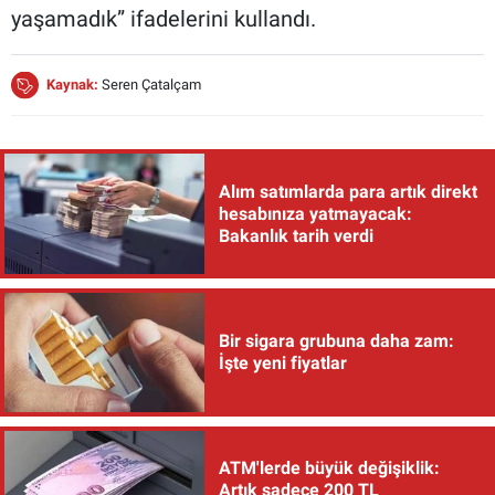
yaşamadık” ifadelerini kullandı.
Kaynak:
Seren Çatalçam
Alım satımlarda para artık direkt
hesabınıza yatmayacak:
Bakanlık tarih verdi
Bir sigara grubuna daha zam:
İşte yeni fiyatlar
ATM'lerde büyük değişiklik:
Artık sadece 200 TL