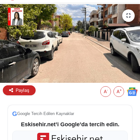
ESKİŞEHİR NÖBETÇİ ECZANELER
Eskişehir Haber İçerikleri
Eskişehir Hava Durumu
Eskişehir Tramvay Saatleri
Eskişehir Otobüs Saatleri
Paylaş
-
+
A
A
G
Google Tercih Edilen Kaynaklar
Eskisehir.net’i Google’da tercih edin.