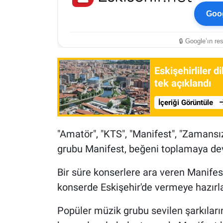
Goog
🔒 Google’ın re
Eskişehirliler 
tek açıklandı
İçeriği Görüntüle
"Amatör", "KTS", "Manifest", "Zamansız
grubu Manifest, beğeni toplamaya de
Bir süre konserlere ara veren Manifes
konserde Eskişehir'de vermeye hazırla
Popüler müzik grubu sevilen şarkıları