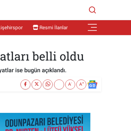
işehirspor
Resmi İlanlar
tları belli oldu
atlar ise bugün açıklandı.
-
+
A
A
SON İŞ İLANLARI
Tüm ilanları incele →