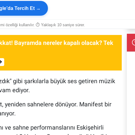
le’da Tercih Et →
smi özelliği kullanılır. ⏱ Yaklaşık 10 saniye sürer.
dikkat! Bayramda nereler kapalı olacak? Tek
dık" gibi şarkılarla büyük ses getiren müzik
vam ediyor.
t, yeniden sahnelere dönüyor. Manifest bir
nıyor.
nı ve sahne performanslarını Eskişehirli