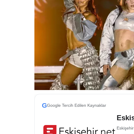
ESKİŞEHİR NÖBETÇİ ECZANELER
Eskişehir Haber İçerikleri
Eskişehir Hava Durumu
Eskişehir Tramvay Saatleri
Eskişehir Otobüs Saatleri
G
Google Tercih Edilen Kaynaklar
Eskis
Eskişehir