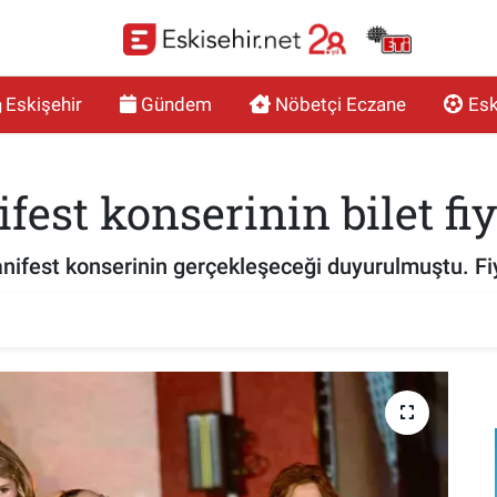
Eskişehir
Gündem
Nöbetçi Eczane
Esk
est konserinin bilet fiya
nifest konserinin gerçekleşeceği duyurulmuştu. Fiy