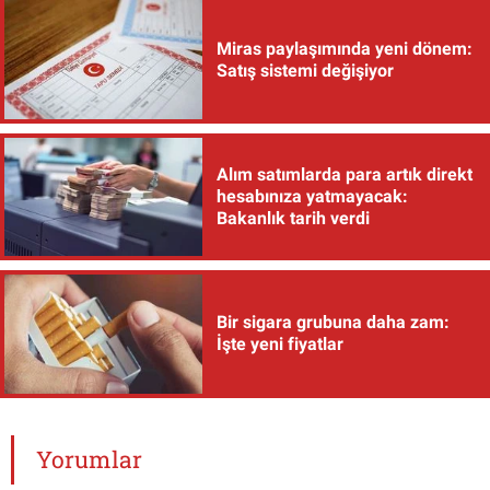
Miras paylaşımında yeni dönem:
Satış sistemi değişiyor
Alım satımlarda para artık direkt
hesabınıza yatmayacak:
Bakanlık tarih verdi
Bir sigara grubuna daha zam:
İşte yeni fiyatlar
Yorumlar