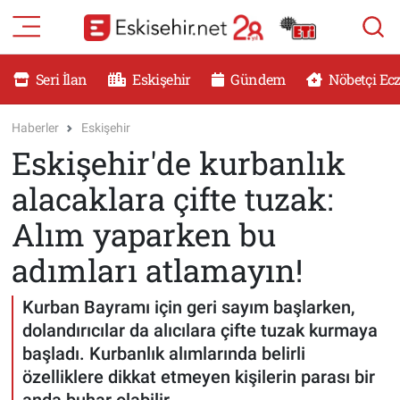
RESMİ İLANLAR
Eskişehir Nöbetçi Eczaneler
Seri İlan
Eskişehir
Gündem
Nöbetçi Ec
GÜNDEM
Eskişehir Hava Durumu
Haberler
Eskişehir
Eskişehir'de kurbanlık
DÜNYA
Eskişehir Namaz Vakitleri
alacaklara çifte tuzak:
SAĞLIK
Eskişehir Trafik Yoğunluk Haritası
Alım yaparken bu
MAGAZİN
Süper Lig Puan Durumu ve Fikstür
adımları atlamayın!
KADIN
Tüm Manşetler
Kurban Bayramı için geri sayım başlarken,
dolandırıcılar da alıcılara çifte tuzak kurmaya
TEKNOLOJİ
Son Dakika Haberleri
başladı. Kurbanlık alımlarında belirli
özelliklere dikkat etmeyen kişilerin parası bir
YEMEK
Haber Arşivi
anda buhar olabilir.