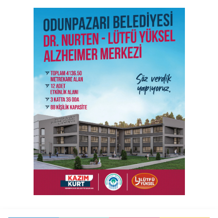
SON İŞ İLANLARI
Tüm ilanları incele →