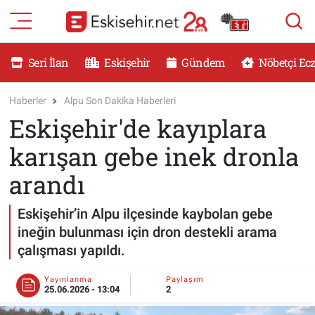
RESMİ İLANLAR
Eskişehir Nöbetçi Eczaneler
Seri İlan
Eskişehir
Gündem
Nöbetçi Ec
GÜNDEM
Eskişehir Hava Durumu
Haberler
Alpu Son Dakika Haberleri
Eskişehir'de kayıplara
DÜNYA
Eskişehir Namaz Vakitleri
karışan gebe inek dronla
SAĞLIK
Eskişehir Trafik Yoğunluk Haritası
arandı
MAGAZİN
Süper Lig Puan Durumu ve Fikstür
Eskişehir’in Alpu ilçesinde kaybolan gebe
ineğin bulunması için dron destekli arama
KADIN
Tüm Manşetler
çalışması yapıldı.
TEKNOLOJİ
Son Dakika Haberleri
Yayınlanma
Paylaşım
25.06.2026 - 13:04
2
YEMEK
Haber Arşivi