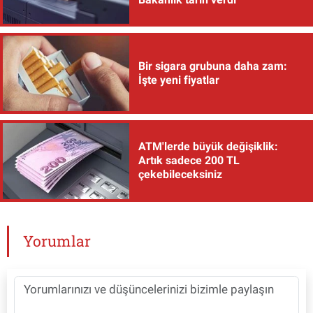
Bir sigara grubuna daha zam:
İşte yeni fiyatlar
ATM'lerde büyük değişiklik:
Artık sadece 200 TL
çekebileceksiniz
Yorumlar