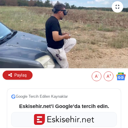
ESKİŞEHİR NÖBETÇİ ECZANELER
Eskişehir Haber İçerikleri
Eskişehir Hava Durumu
Eskişehir Tramvay Saatleri
Eskişehir Otobüs Saatleri
Paylaş
-
+
A
A
G
Google Tercih Edilen Kaynaklar
Eskisehir.net’i Google’da tercih edin.