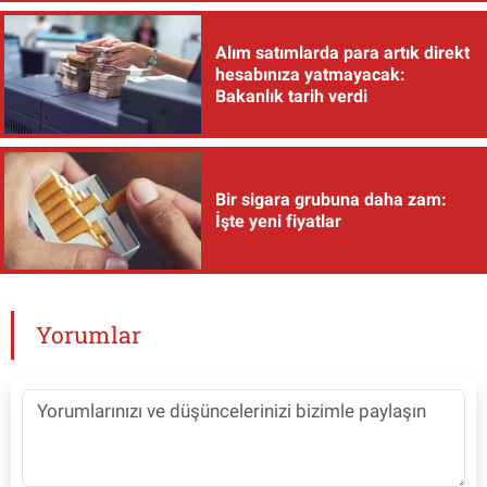
Alım satımlarda para artık direkt
hesabınıza yatmayacak:
Bakanlık tarih verdi
Bir sigara grubuna daha zam:
İşte yeni fiyatlar
Yorumlar