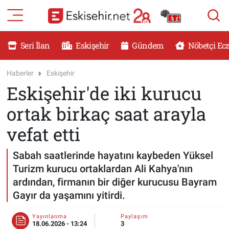
RESMİ İLANLAR
Eskişehir Nöbetçi Eczaneler
Seri İlan
Eskişehir
Gündem
Nöbetçi Ec
GÜNDEM
Eskişehir Hava Durumu
Haberler
Eskişehir
Eskişehir'de iki kurucu
DÜNYA
Eskişehir Namaz Vakitleri
ortak birkaç saat arayla
SAĞLIK
Eskişehir Trafik Yoğunluk Haritası
vefat etti
MAGAZİN
Süper Lig Puan Durumu ve Fikstür
Sabah saatlerinde hayatını kaybeden Yüksel
Turizm kurucu ortaklardan Ali Kahya'nın
KADIN
Tüm Manşetler
ardından, firmanın bir diğer kurucusu Bayram
Gayır da yaşamını yitirdi.
TEKNOLOJİ
Son Dakika Haberleri
Yayınlanma
Paylaşım
YEMEK
Haber Arşivi
18.06.2026 - 13:24
3