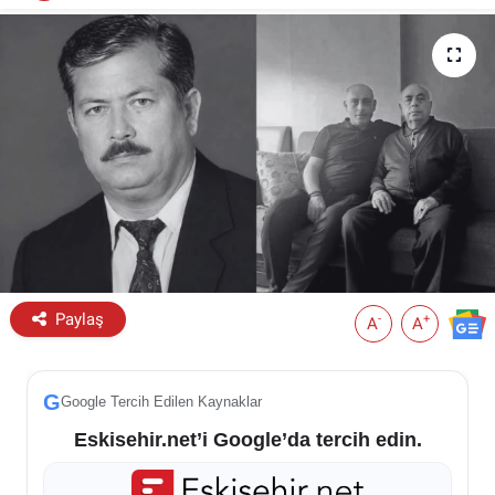
ESKİŞEHİR NÖBETÇİ ECZANELER
Eskişehir Haber İçerikleri
Eskişehir Hava Durumu
Eskişehir Tramvay Saatleri
Eskişehir Otobüs Saatleri
Paylaş
-
+
A
A
G
Google Tercih Edilen Kaynaklar
Eskisehir.net’i Google’da tercih edin.