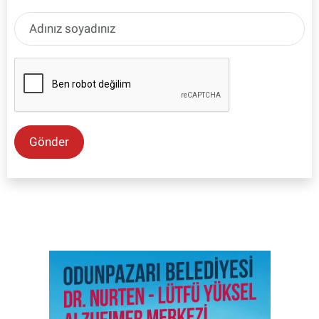
Gönder
SON İŞ İLANLARI
Tüm ilanları incele →