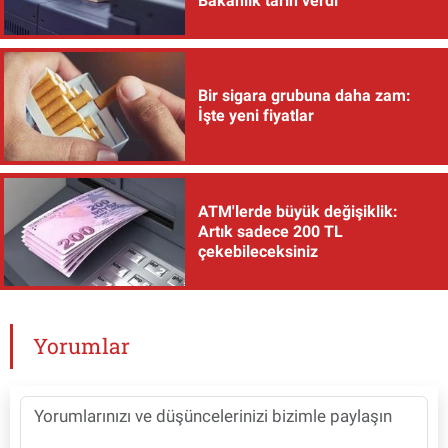
Bakanlık tarih verdi
Bir sigara grubuna daha zam:
İşte yeni fiyatlar
ATM'lerde büyük değişiklik:
Artık sadece 200 TL
çekebileceksiniz
Yorumlar