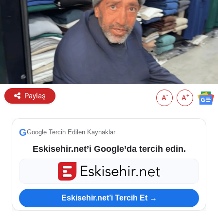
ESKİŞEHİR NÖBETÇİ ECZANELER
Eskişehir Haber İçerikleri
Eskişehir Hava Durumu
Eskişehir Tramvay Saatleri
Paylaş
-
+
A
A
Eskişehir Otobüs Saatleri
G
Google Tercih Edilen Kaynaklar
Eskisehir.net’i Google’da tercih edin.
Eskisehir.net’i Tercih Et →