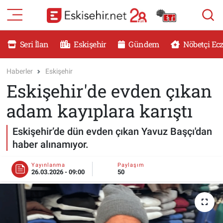
RESMİ İLANLAR
Eskişehir Nöbetçi Eczaneler
Seri İlan
Eskişehir
Gündem
Nöbetçi Ec
GÜNDEM
Eskişehir Hava Durumu
Haberler
Eskişehir
Eskişehir'de evden çıkan
DÜNYA
Eskişehir Namaz Vakitleri
adam kayıplara karıştı
SAĞLIK
Eskişehir Trafik Yoğunluk Haritası
Eskişehir’de dün evden çıkan Yavuz Başçı'dan
MAGAZİN
Süper Lig Puan Durumu ve Fikstür
haber alınamıyor.
KADIN
Tüm Manşetler
Yayınlanma
Paylaşım
26.03.2026 - 09:00
50
TEKNOLOJİ
Son Dakika Haberleri
YEMEK
Haber Arşivi