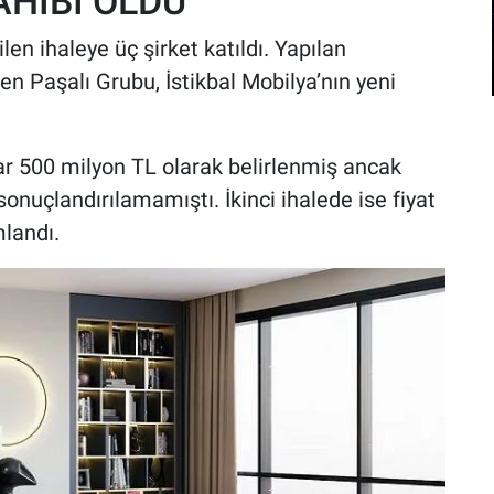
AHİBİ OLDU
n ihaleye üç şirket katıldı. Yapılan
n Paşalı Grubu, İstikbal Mobilya’nın yeni
r 500 milyon TL olarak belirlenmiş ancak
sonuçlandırılamamıştı. İkinci ihalede ise fiyat
mlandı.