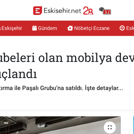
Eskişehir
Gündem
Nöbetçi Eczane
Esk
beleri olan mobilya devi 
uçlandı
rma ile Paşalı Grubu’na satıldı. İşte detaylar...