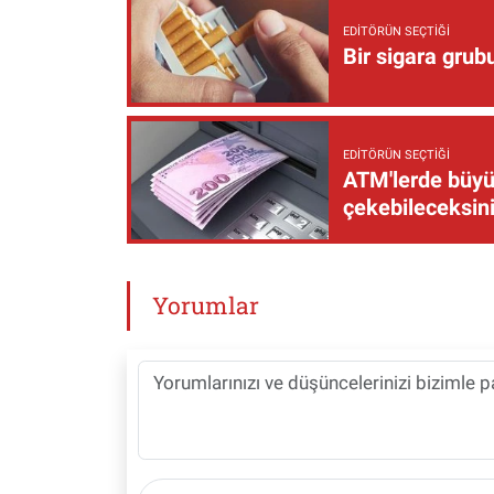
EDITÖRÜN SEÇTIĞI
Bir sigara grub
EDITÖRÜN SEÇTIĞI
ATM'lerde büyük
çekebileceksin
Yorumlar