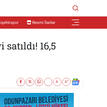
işehirspor
Resmi İlanlar
satıldı! 16,5
-
+
A
A