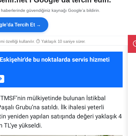
 haberlerinde güvendiğiniz kaynağı Google’a bildirin.
le’da Tercih Et →
smi özelliği kullanılır. ⏱ Yaklaşık 10 saniye sürer.
 Eskişehir'de bu noktalarda servis hizmeti
, TMSF’nin mülkiyetinde bulunan İstikbal
şalı Grubu’na satıldı. İlk ihalesi yeterli
etin yeniden yapılan satışında değeri yaklaşık 4
 TL’ye yükseldi.