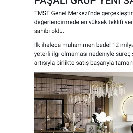
PAŞALI GRUP YENİ S
TMSF Genel Merkezi’nde gerçekleştirile
değerlendirmede en yüksek teklifi vere
sahibi oldu.
İlk ihalede muhammen bedel 12 milya
yeterli ilgi olmaması nedeniyle süreç 
artışıyla birlikte satış başarıyla tama