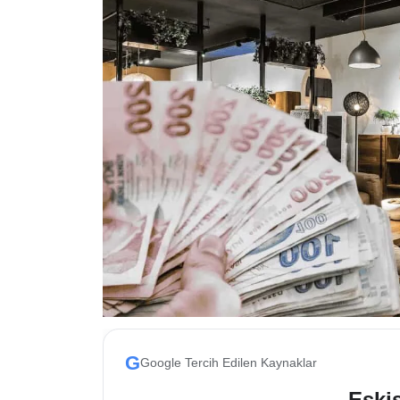
ESKİŞEHİR NÖBETÇİ ECZANELER
Eskişehir Haber İçerikleri
Eskişehir Hava Durumu
Eskişehir Tramvay Saatleri
Eskişehir Otobüs Saatleri
G
Google Tercih Edilen Kaynaklar
Eskis