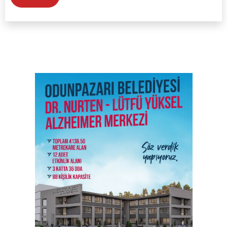
SON İŞ İLANLARI
Tüm ilanları incele →