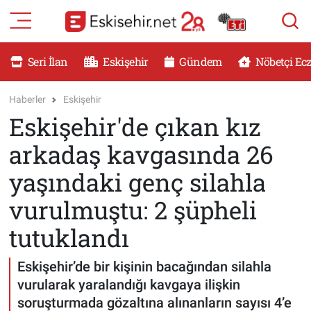
RESMİ İLANLAR
Eskişehir Nöbetçi Eczaneler
Seri İlan
Eskişehir
Gündem
Nöbetçi Ec
GÜNDEM
Eskişehir Hava Durumu
Haberler
Eskişehir
Eskişehir'de çıkan kız
DÜNYA
Eskişehir Namaz Vakitleri
arkadaş kavgasında 26
SAĞLIK
Eskişehir Trafik Yoğunluk Haritası
yaşındaki genç silahla
MAGAZİN
Süper Lig Puan Durumu ve Fikstür
vurulmuştu: 2 şüpheli
tutuklandı
KADIN
Tüm Manşetler
Eskişehir’de bir kişinin bacağından silahla
TEKNOLOJİ
Son Dakika Haberleri
vurularak yaralandığı kavgaya ilişkin
YEMEK
Haber Arşivi
soruşturmada gözaltına alınanların sayısı 4’e