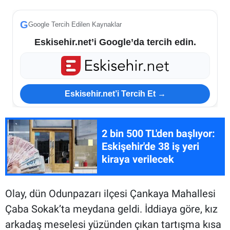
G
Google Tercih Edilen Kaynaklar
Eskisehir.net’i Google’da tercih edin.
Eskisehir.net’i Tercih Et →
2 bin 500 TL'den başlıyor:
Eskişehir'de 38 iş yeri
kiraya verilecek
Olay, dün Odunpazarı ilçesi Çankaya Mahallesi
Çaba Sokak’ta meydana geldi. İddiaya göre, kız
arkadaş meselesi yüzünden çıkan tartışma kısa