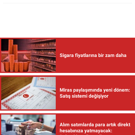
Sigara fiyatlarına bir zam daha
Miras paylaşımında yeni dönem:
Satış sistemi değişiyor
Alım satımlarda para artık direkt
hesabınıza yatmayacak: