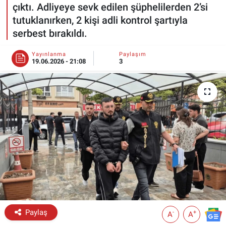
çıktı. Adliyeye sevk edilen şüphelilerden 2’si
ESKİŞEHİR NÖBETÇİ ECZANELER
tutuklanırken, 2 kişi adli kontrol şartıyla
serbest bırakıldı.
Eskişehir Haber İçerikleri
Yayınlanma
Paylaşım
19.06.2026 - 21:08
3
Eskişehir Hava Durumu
Eskişehir Tramvay Saatleri
Eskişehir Otobüs Saatleri
Paylaş
-
+
A
A