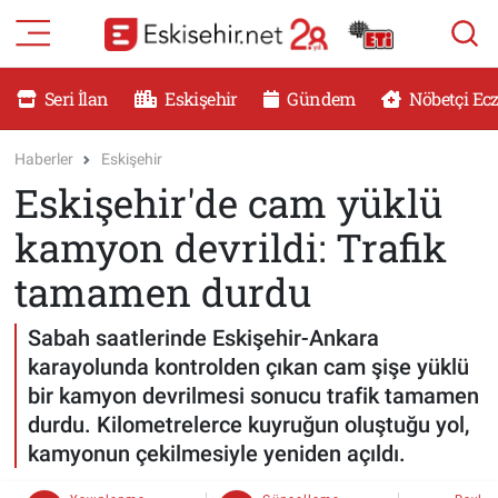
RESMİ İLANLAR
Eskişehir Nöbetçi Eczaneler
Seri İlan
Eskişehir
Gündem
Nöbetçi Ec
GÜNDEM
Eskişehir Hava Durumu
Haberler
Eskişehir
Eskişehir'de cam yüklü
DÜNYA
Eskişehir Namaz Vakitleri
kamyon devrildi: Trafik
SAĞLIK
Eskişehir Trafik Yoğunluk Haritası
tamamen durdu
MAGAZİN
Süper Lig Puan Durumu ve Fikstür
Sabah saatlerinde Eskişehir-Ankara
karayolunda kontrolden çıkan cam şişe yüklü
KADIN
Tüm Manşetler
bir kamyon devrilmesi sonucu trafik tamamen
durdu. Kilometrelerce kuyruğun oluştuğu yol,
TEKNOLOJİ
Son Dakika Haberleri
kamyonun çekilmesiyle yeniden açıldı.
YEMEK
Haber Arşivi