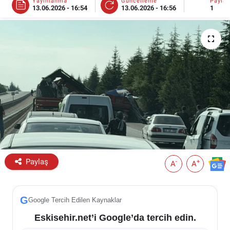
Yayınlanma
Güncelleme
Payla
13.06.2026 - 16:54
13.06.2026 - 16:56
1
ESKİŞEHİR NÖBETÇİ ECZANELER
Eskişehir Haber İçerikleri
Eskişehir Hava Durumu
Eskişehir Tramvay Saatleri
Eskişehir Otobüs Saatleri
Paylaş
-
+
A
A
G
Google Tercih Edilen Kaynaklar
Eskisehir.net’i Google’da tercih edin.