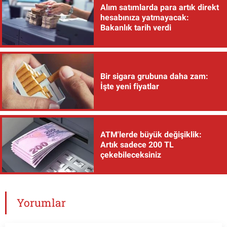
Alım satımlarda para artık direkt
hesabınıza yatmayacak:
Bakanlık tarih verdi
Bir sigara grubuna daha zam:
İşte yeni fiyatlar
ATM'lerde büyük değişiklik:
Artık sadece 200 TL
çekebileceksiniz
Yorumlar