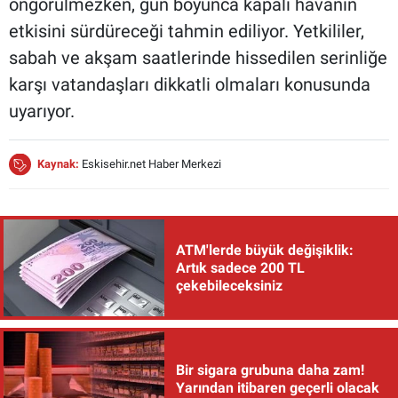
öngörülmezken, gün boyunca kapalı havanın
etkisini sürdüreceği tahmin ediliyor. Yetkililer,
sabah ve akşam saatlerinde hissedilen serinliğe
karşı vatandaşları dikkatli olmaları konusunda
uyarıyor.
Kaynak:
Eskisehir.net Haber Merkezi
ATM'lerde büyük değişiklik:
Artık sadece 200 TL
çekebileceksiniz
Bir sigara grubuna daha zam!
Yarından itibaren geçerli olacak