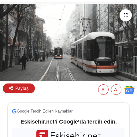
ESKİŞEHİR NÖBETÇİ ECZANELER
Eskişehir Haber İçerikleri
Eskişehir Hava Durumu
Eskişehir Tramvay Saatleri
Eskişehir Otobüs Saatleri
Paylaş
-
+
A
A
G
Google Tercih Edilen Kaynaklar
Eskisehir.net’i Google’da tercih edin.