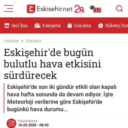
RESMİ İLANLAR
Eskişehir Nöbetçi Eczaneler
Seri İlan
Eskişehir
Gündem
Nöbetçi Ec
GÜNDEM
Eskişehir Hava Durumu
Haberler
Eskişehir
Eskişehir'de bugün
DÜNYA
Eskişehir Namaz Vakitleri
bulutlu hava etkisini
SAĞLIK
Eskişehir Trafik Yoğunluk Haritası
sürdürecek
MAGAZİN
Süper Lig Puan Durumu ve Fikstür
Eskişehir’de son iki gündür etkili olan kapalı
hava hafta sonunda da devam ediyor. İşte
KADIN
Tüm Manşetler
Meteorloji verilerine göre Eskişehir'de
bugünkü hava durumu...
TEKNOLOJİ
Son Dakika Haberleri
Yayınlanma
YEMEK
Haber Arşivi
16.05.2026 - 08:50