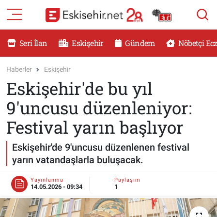
RESMİ İLANLAR
Eskişehir Nöbetçi Eczaneler
Seri İlan
Eskişehir
Gündem
Nöbetçi Ec
GÜNDEM
Eskişehir Hava Durumu
Haberler
Eskişehir
Eskişehir'de bu yıl
DÜNYA
Eskişehir Namaz Vakitleri
9'uncusu düzenleniyor:
SAĞLIK
Eskişehir Trafik Yoğunluk Haritası
Festival yarın başlıyor
MAGAZİN
Süper Lig Puan Durumu ve Fikstür
Eskişehir'de 9'uncusu düzenlenen festival
yarın vatandaşlarla buluşacak.
KADIN
Tüm Manşetler
Yayınlanma
Paylaşım
TEKNOLOJİ
Son Dakika Haberleri
14.05.2026 - 09:34
1
YEMEK
Haber Arşivi