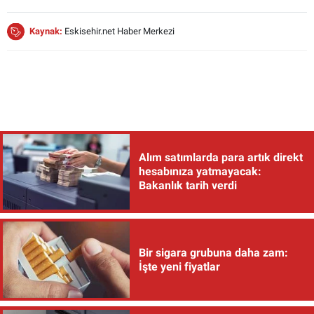
Kaynak:
Eskisehir.net Haber Merkezi
Alım satımlarda para artık direkt
hesabınıza yatmayacak:
Bakanlık tarih verdi
Bir sigara grubuna daha zam:
İşte yeni fiyatlar