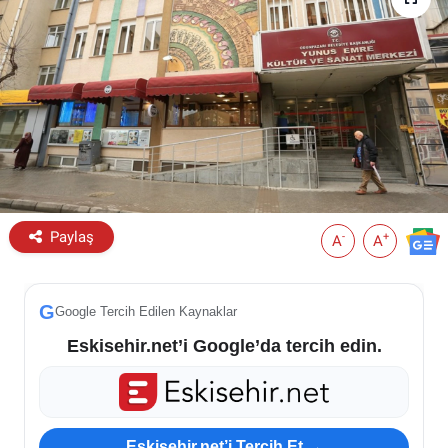
ESKİŞEHİR NÖBETÇİ ECZANELER
Eskişehir Haber İçerikleri
Eskişehir Hava Durumu
Eskişehir Tramvay Saatleri
Paylaş
Eskişehir Otobüs Saatleri
-
+
A
A
G
Google Tercih Edilen Kaynaklar
Eskisehir.net’i Google’da tercih edin.
Eskisehir.net’i Tercih Et →