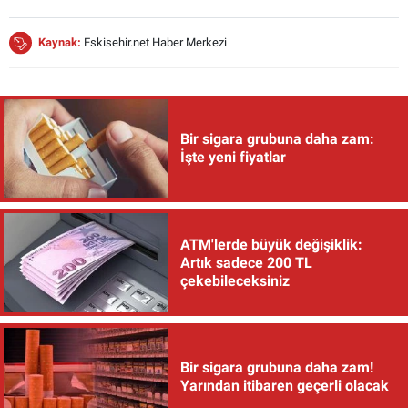
Kaynak:
Eskisehir.net Haber Merkezi
Bir sigara grubuna daha zam:
İşte yeni fiyatlar
ATM'lerde büyük değişiklik:
Artık sadece 200 TL
çekebileceksiniz
Bir sigara grubuna daha zam!
Yarından itibaren geçerli olacak