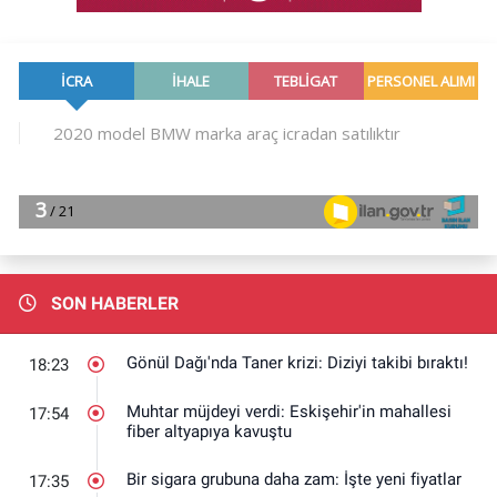
SON HABERLER
Gönül Dağı'nda Taner krizi: Diziyi takibi bıraktı!
18:23
Muhtar müjdeyi verdi: Eskişehir'in mahallesi
17:54
fiber altyapıya kavuştu
Bir sigara grubuna daha zam: İşte yeni fiyatlar
17:35