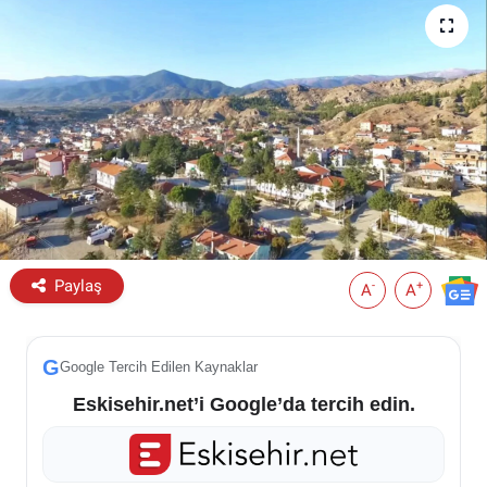
ESKİŞEHİR NÖBETÇİ ECZANELER
Eskişehir Haber İçerikleri
Eskişehir Hava Durumu
Eskişehir Tramvay Saatleri
Eskişehir Otobüs Saatleri
Paylaş
-
+
A
A
G
Google Tercih Edilen Kaynaklar
Eskisehir.net’i Google’da tercih edin.