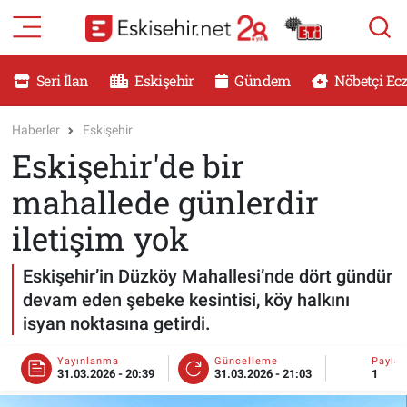
RESMİ İLANLAR
Eskişehir Nöbetçi Eczaneler
Seri İlan
Eskişehir
Gündem
Nöbetçi Ec
GÜNDEM
Eskişehir Hava Durumu
Haberler
Eskişehir
Eskişehir'de bir
DÜNYA
Eskişehir Namaz Vakitleri
mahallede günlerdir
SAĞLIK
Eskişehir Trafik Yoğunluk Haritası
iletişim yok
MAGAZİN
Süper Lig Puan Durumu ve Fikstür
Eskişehir’in Düzköy Mahallesi’nde dört gündür
devam eden şebeke kesintisi, köy halkını
KADIN
Tüm Manşetler
isyan noktasına getirdi.
TEKNOLOJİ
Son Dakika Haberleri
Yayınlanma
Güncelleme
Payla
31.03.2026 - 20:39
31.03.2026 - 21:03
1
YEMEK
Haber Arşivi