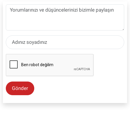
Gönder
SON İŞ İLANLARI
Tüm ilanları incele →