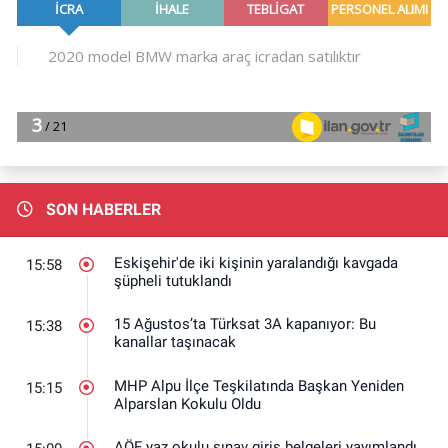
SON HABERLER
Eskişehir'de iki kişinin yaralandığı kavgada
15:58
şüpheli tutuklandı
15 Ağustos’ta Türksat 3A kapanıyor: Bu
15:38
kanallar taşınacak
MHP Alpu İlçe Teşkilatında Başkan Yeniden
15:15
Alparslan Kokulu Oldu
AÖF yaz okulu sınav giriş belgeleri yayımlandı