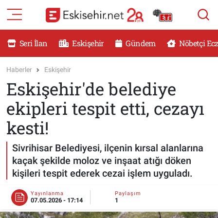
RESMİ İLANLAR
Eskişehir Nöbetçi Eczaneler
Seri İlan
Eskişehir
Gündem
Nöbetçi Ec
GÜNDEM
Eskişehir Hava Durumu
Haberler
Eskişehir
Eskişehir'de belediye
DÜNYA
Eskişehir Namaz Vakitleri
ekipleri tespit etti, cezayı
SAĞLIK
Eskişehir Trafik Yoğunluk Haritası
kesti!
MAGAZİN
Süper Lig Puan Durumu ve Fikstür
Sivrihisar Belediyesi, ilçenin kırsal alanlarına
kaçak şekilde moloz ve inşaat atığı döken
KADIN
Tüm Manşetler
kişileri tespit ederek cezai işlem uyguladı.
TEKNOLOJİ
Son Dakika Haberleri
Yayınlanma
Paylaşım
07.05.2026 - 17:14
1
YEMEK
Haber Arşivi