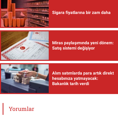
Sigara fiyatlarına bir zam daha
Miras paylaşımında yeni dönem:
Satış sistemi değişiyor
Alım satımlarda para artık direkt
hesabınıza yatmayacak:
Bakanlık tarih verdi
Yorumlar