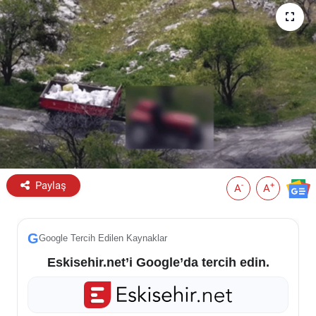
ESKİŞEHİR NÖBETÇİ ECZANELER
Eskişehir Haber İçerikleri
Eskişehir Hava Durumu
Eskişehir Tramvay Saatleri
Eskişehir Otobüs Saatleri
Paylaş
-
+
A
A
G
Google Tercih Edilen Kaynaklar
Eskisehir.net’i Google’da tercih edin.