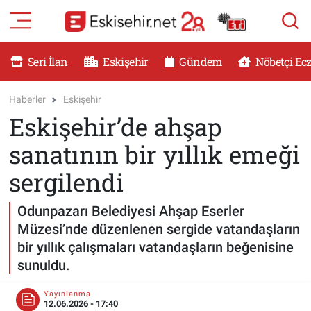
RESMİ İLANLAR
Eskişehir Nöbetçi Eczaneler
Seri İlan
Eskişehir
Gündem
Nöbetçi Ec
GÜNDEM
Eskişehir Hava Durumu
Haberler
Eskişehir
Eskişehir’de ahşap
DÜNYA
Eskişehir Namaz Vakitleri
sanatının bir yıllık emeği
SAĞLIK
Eskişehir Trafik Yoğunluk Haritası
sergilendi
MAGAZİN
Süper Lig Puan Durumu ve Fikstür
Odunpazarı Belediyesi Ahşap Eserler
Müzesi’nde düzenlenen sergide vatandaşların
KADIN
Tüm Manşetler
bir yıllık çalışmaları vatandaşların beğenisine
sunuldu.
TEKNOLOJİ
Son Dakika Haberleri
Yayınlanma
YEMEK
Haber Arşivi
12.06.2026 - 17:40