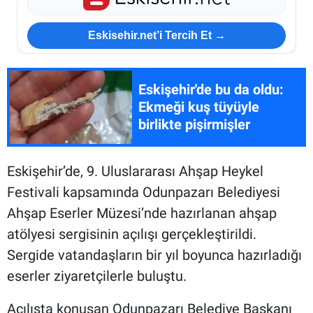
Eskisehir.net’i Tercih Et →
Eskişehir'de bu da oldu:
Ekmeği kuş tüyüyle
birlikte pişirmişler
Eskişehir’de, 9. Uluslararası Ahşap Heykel
Festivali kapsamında Odunpazarı Belediyesi
Ahşap Eserler Müzesi’nde hazırlanan ahşap
atölyesi sergisinin açılışı gerçekleştirildi.
Sergide vatandaşların bir yıl boyunca hazırladığı
eserler ziyaretçilerle buluştu.
Açılışta konuşan Odunpazarı Belediye Başkanı