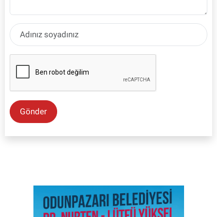
Gönder
SON İŞ İLANLARI
Tüm ilanları incele →