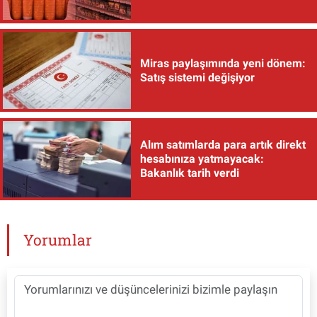
Miras paylaşımında yeni dönem:
Satış sistemi değişiyor
Alım satımlarda para artık direkt
hesabınıza yatmayacak:
Bakanlık tarih verdi
Yorumlar