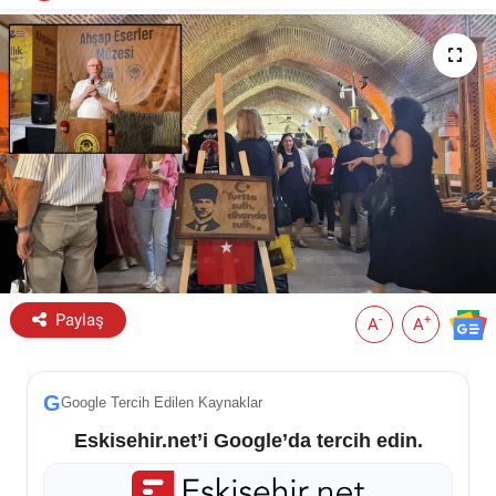
ESKİŞEHİR NÖBETÇİ ECZANELER
Eskişehir Haber İçerikleri
Eskişehir Hava Durumu
Eskişehir Tramvay Saatleri
Eskişehir Otobüs Saatleri
Paylaş
-
+
A
A
G
Google Tercih Edilen Kaynaklar
Eskisehir.net’i Google’da tercih edin.