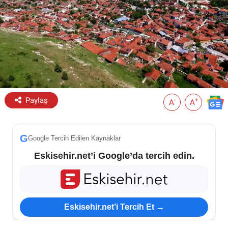
ESKİŞEHİR NÖBETÇİ ECZANELER
Eskişehir Haber İçerikleri
Eskişehir Hava Durumu
Eskişehir Tramvay Saatleri
Paylaş
-
+
A
A
Eskişehir Otobüs Saatleri
G
Google Tercih Edilen Kaynaklar
Eskisehir.net’i Google’da tercih edin.
Eskisehir.net’i Tercih Et →