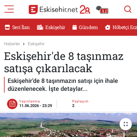
RESMİ İLANLAR
Eskişehir Nöbetçi Eczaneler
Seri İlan
Eskişehir
Gündem
Nöbetçi Ec
GÜNDEM
Eskişehir Hava Durumu
Haberler
Eskişehir
Eskişehir'de 8 taşınmaz
DÜNYA
Eskişehir Namaz Vakitleri
satışa çıkarılacak
SAĞLIK
Eskişehir Trafik Yoğunluk Haritası
Eskişehir’de 8 taşınmazın satışı için ihale
MAGAZİN
Süper Lig Puan Durumu ve Fikstür
düzenlenecek. İşte detaylar...
KADIN
Tüm Manşetler
Yayınlanma
Paylaşım
11.06.2026 - 23:29
2
TEKNOLOJİ
Son Dakika Haberleri
YEMEK
Haber Arşivi