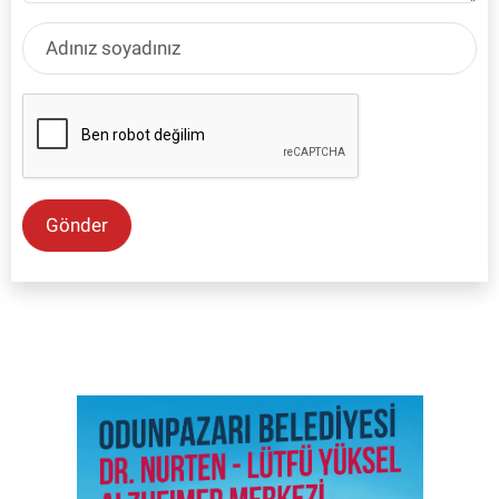
Gönder
SON İŞ İLANLARI
Tüm ilanları incele →