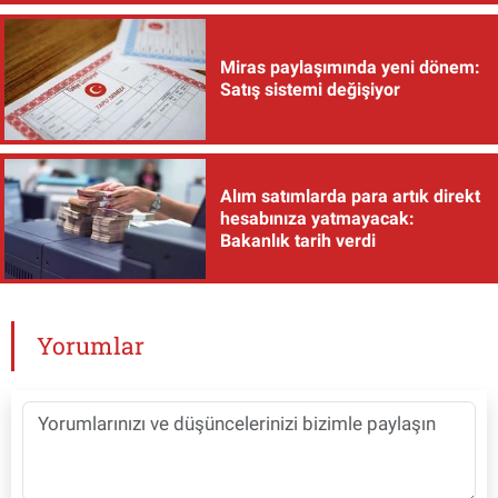
Miras paylaşımında yeni dönem:
Satış sistemi değişiyor
Alım satımlarda para artık direkt
hesabınıza yatmayacak:
Bakanlık tarih verdi
Yorumlar