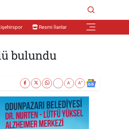
işehirspor
Resmi İlanlar
lü bulundu
-
+
A
A