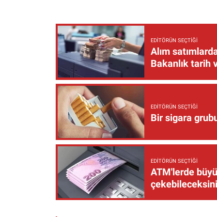
EDITÖRÜN SEÇTIĞI
Alım satımlarda
Bakanlık tarih 
EDITÖRÜN SEÇTIĞI
Bir sigara grub
EDITÖRÜN SEÇTIĞI
ATM'lerde büyük
çekebileceksin