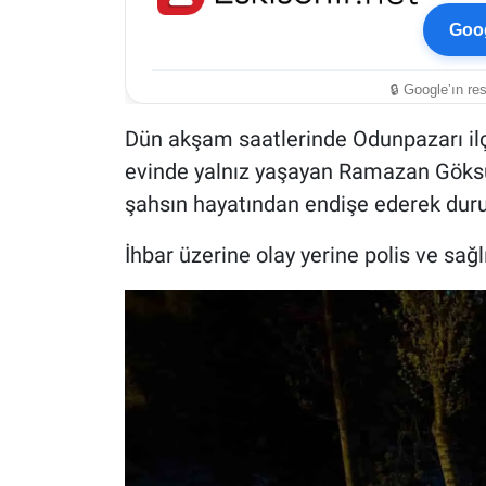
Goog
🔒 Google’ın re
Dün akşam saatlerinde Odunpazarı ilç
evinde yalnız yaşayan Ramazan Göksu'
şahsın hayatından endişe ederek durum
İhbar üzerine olay yerine polis ve sağlı