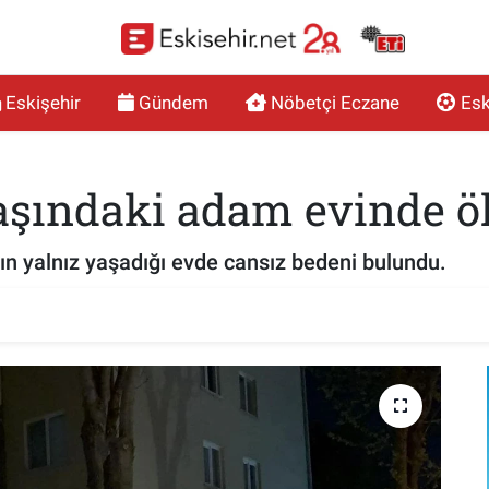
Eskişehir
Gündem
Nöbetçi Eczane
Esk
yaşındaki adam evinde ö
ın yalnız yaşadığı evde cansız bedeni bulundu.