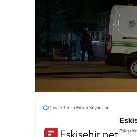
ESKİŞEHİR NÖBETÇİ ECZANELER
Eskişehir Haber İçerikleri
Eskişehir Hava Durumu
Eskişehir Tramvay Saatleri
Eskişehir Otobüs Saatleri
G
Google Tercih Edilen Kaynaklar
Eskis
Eskişehir