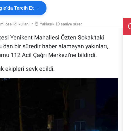
le’da Tercih Et →
smi özelliği kullanılır. ⏱ Yaklaşık 10 saniye sürer.
esi Yenikent Mahallesi Özten Sokak'taki
dan bir süredir haber alamayan yakınları,
u 112 Acil Çağrı Merkezi'ne bildirdi.
k ekipleri sevk edildi.