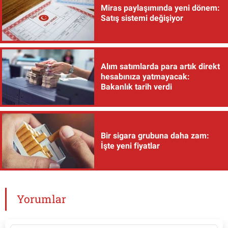
Miras paylaşımında yeni dönem:
Satış sistemi değişiyor
Alım satımlarda para artık direkt
hesabınıza yatmayacak:
Bakanlık tarih verdi
Bir sigara grubuna daha zam:
İşte yeni fiyatlar
Yorumlar