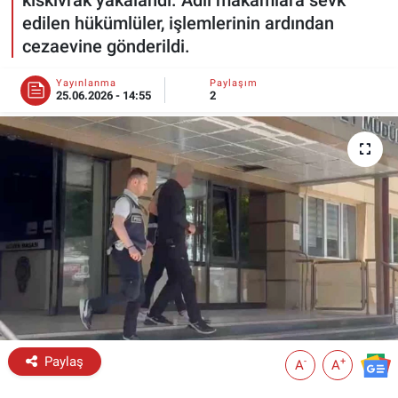
edilen hükümlüler, işlemlerinin ardından
ESKİŞEHİR NÖBETÇİ ECZANELER
cezaevine gönderildi.
Eskişehir Haber İçerikleri
Yayınlanma
Paylaşım
25.06.2026 - 14:55
2
Eskişehir Hava Durumu
Eskişehir Tramvay Saatleri
Eskişehir Otobüs Saatleri
Paylaş
-
+
A
A