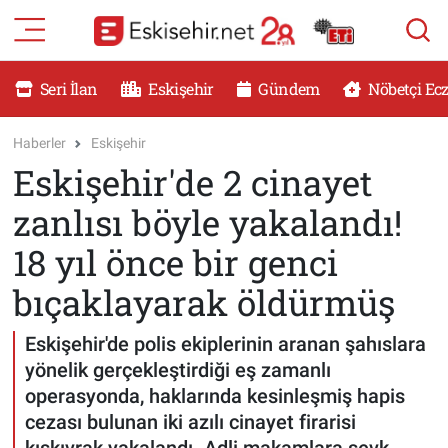
RESMİ İLANLAR
Eskişehir Nöbetçi Eczaneler
Seri İlan
Eskişehir
Gündem
Nöbetçi Ec
GÜNDEM
Eskişehir Hava Durumu
Haberler
Eskişehir
Eskişehir'de 2 cinayet
DÜNYA
Eskişehir Namaz Vakitleri
zanlısı böyle yakalandı!
SAĞLIK
Eskişehir Trafik Yoğunluk Haritası
18 yıl önce bir genci
MAGAZİN
Süper Lig Puan Durumu ve Fikstür
bıçaklayarak öldürmüş
KADIN
Tüm Manşetler
Eskişehir'de polis ekiplerinin aranan şahıslara
yönelik gerçekleştirdiği eş zamanlı
TEKNOLOJİ
Son Dakika Haberleri
operasyonda, haklarında kesinleşmiş hapis
cezası bulunan iki azılı cinayet firarisi
YEMEK
Haber Arşivi
kıskıvrak yakalandı. Adli makamlara sevk