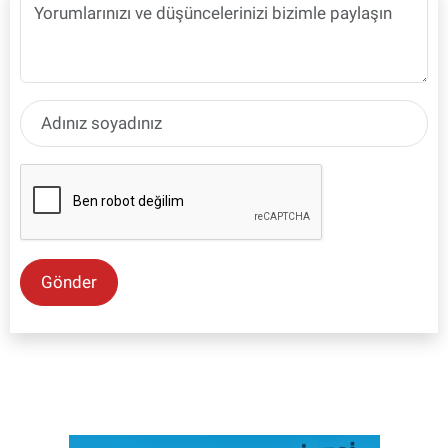
Gönder
SON İŞ İLANLARI
Tüm ilanları incele →