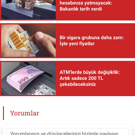
hesabınıza yatmayacak:
Bakanlık tarih verdi
Bir sigara grubuna daha zam:
İşte yeni fiyatlar
ATM'lerde büyük değişiklik:
Artık sadece 200 TL
çekebileceksiniz
Yorumlar