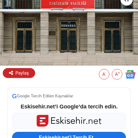
ESKİŞEHİR NÖBETÇİ ECZANELER
Eskişehir Haber İçerikleri
Eskişehir Hava Durumu
Eskişehir Tramvay Saatleri
Paylaş
Eskişehir Otobüs Saatleri
-
+
A
A
G
Google Tercih Edilen Kaynaklar
Eskisehir.net’i Google’da tercih edin.
Eskisehir.net’i Tercih Et →