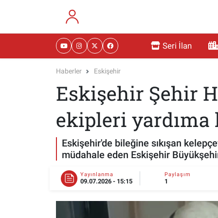
RESMİ İLANLAR
Eskişehir Nöbetçi Eczaneler
Seri İlan
GÜNDEM
Eskişehir Hava Durumu
Haberler
Eskişehir
Eskişehir Şehir Ha
DÜNYA
Eskişehir Namaz Vakitleri
SAĞLIK
Eskişehir Trafik Yoğunluk Haritası
ekipleri yardıma 
MAGAZİN
Süper Lig Puan Durumu ve Fikstür
Eskişehir'de bileğine sıkışan kelep
müdahale eden Eskişehir Büyükşehir B
KADIN
Tüm Manşetler
Yayınlanma
Paylaşım
09.07.2026 - 15:15
1
TEKNOLOJİ
Son Dakika Haberleri
YEMEK
Haber Arşivi