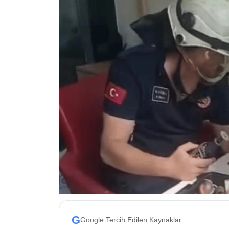
ESKİŞEHİR NÖBETÇİ ECZANELER
Eskişehir Haber İçerikleri
Eskişehir Hava Durumu
Eskişehir Tramvay Saatleri
Eskişehir Otobüs Saatleri
G
Google Tercih Edilen Kaynaklar