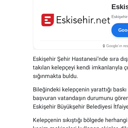
Eskis
Eskişehir
Goog
🔒 Google’ın re
Eskişehir Şehir Hastanesi’nde sıra dı
takılan kelepçeyi kendi imkanlarıyla 
sığınmakta buldu.
Bileğindeki kelepçenin yarattığı baskı
başvuran vatandaşın durumunu gören s
Eskişehir Büyükşehir Belediyesi İtfaiy
Kelepçenin sıkıştığı bölgede herhang