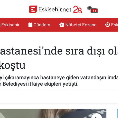
Eskişehir
Gündem
Nöbetçi Eczane
Esk
stanesi'nde sıra dışı ola
koştu
çeyi çıkaramayınca hastaneye giden vatandaşın imd
elediyesi itfaiye ekipleri yetişti.