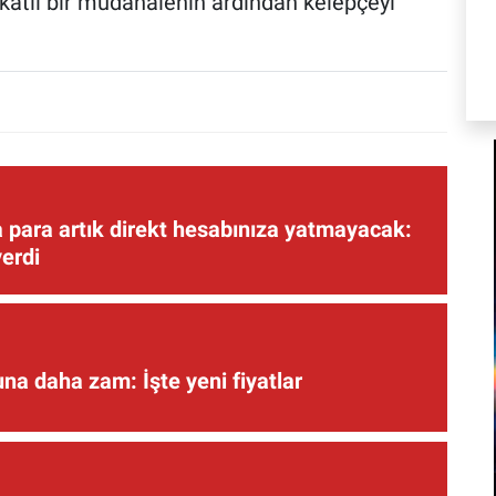
kkatli bir müdahalenin ardından kelepçeyi
 para artık direkt hesabınıza yatmayacak:
verdi
una daha zam: İşte yeni fiyatlar