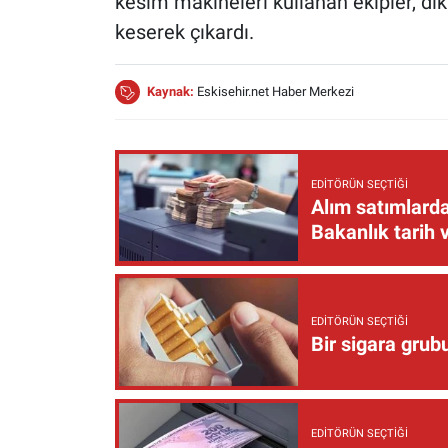
kesim makineleri kullanan ekipler, di
keserek çıkardı.
Kaynak:
Eskisehir.net Haber Merkezi
EDITÖRÜN SEÇTIĞI
Alım satımlarda
Bakanlık tarih 
EDITÖRÜN SEÇTIĞI
Bir sigara grub
EDITÖRÜN SEÇTIĞI