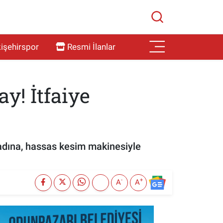
işehirspor
Resmi İlanlar
y! İtfaiye
adına, hassas kesim makinesiyle
-
+
A
A