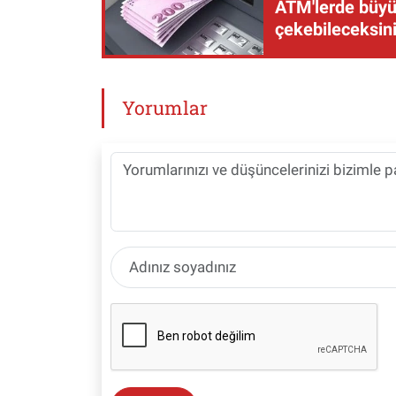
ATM'lerde büyük
çekebileceksin
Yorumlar