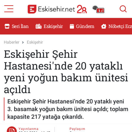
RESMİ İLANLAR
Eskişehir Nöbetçi Eczaneler
Seri İlan
Eskişehir
Gündem
Nöbetçi Ec
GÜNDEM
Eskişehir Hava Durumu
Haberler
Eskişehir
Eskişehir Şehir
DÜNYA
Eskişehir Namaz Vakitleri
Hastanesi'nde 20 yataklı
SAĞLIK
Eskişehir Trafik Yoğunluk Haritası
yeni yoğun bakım ünitesi
MAGAZİN
Süper Lig Puan Durumu ve Fikstür
açıldı
KADIN
Tüm Manşetler
Eskişehir Şehir Hastanesi’nde 20 yataklı yeni
3. basamak yoğun bakım ünitesi açıldı; toplam
TEKNOLOJİ
Son Dakika Haberleri
kapasite 217 yatağa çıkarıldı.
YEMEK
Haber Arşivi
Yayınlanma
Paylaşım