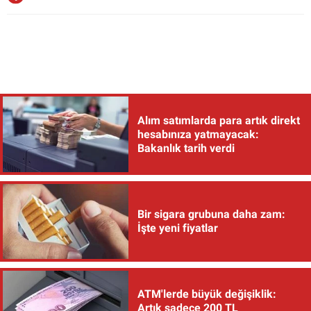
Alım satımlarda para artık direkt
hesabınıza yatmayacak:
Bakanlık tarih verdi
Bir sigara grubuna daha zam:
İşte yeni fiyatlar
ATM'lerde büyük değişiklik:
Artık sadece 200 TL