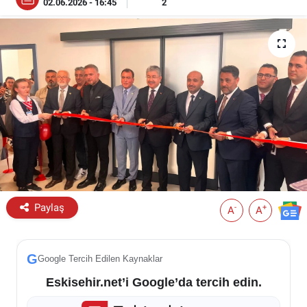
02.06.2026 - 16:45
2
ESKİŞEHİR NÖBETÇİ ECZANELER
Eskişehir Haber İçerikleri
Eskişehir Hava Durumu
Eskişehir Tramvay Saatleri
Eskişehir Otobüs Saatleri
Paylaş
-
+
A
A
G
Google Tercih Edilen Kaynaklar
Eskisehir.net’i Google’da tercih edin.