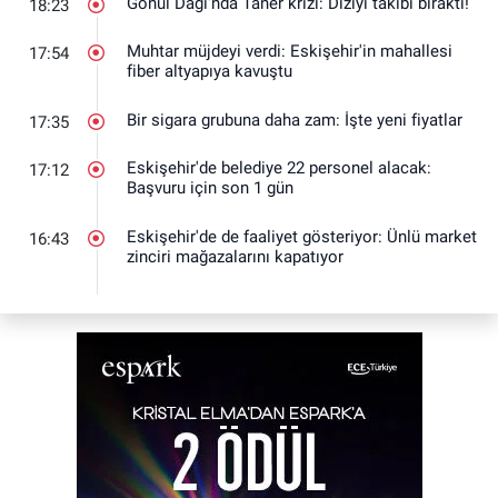
Gönül Dağı'nda Taner krizi: Diziyi takibi bıraktı!
18:23
Muhtar müjdeyi verdi: Eskişehir'in mahallesi
17:54
fiber altyapıya kavuştu
Bir sigara grubuna daha zam: İşte yeni fiyatlar
17:35
Eskişehir'de belediye 22 personel alacak:
17:12
Başvuru için son 1 gün
Eskişehir'de de faaliyet gösteriyor: Ünlü market
16:43
zinciri mağazalarını kapatıyor