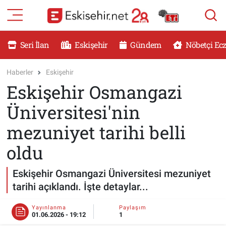
RESMİ İLANLAR
Eskişehir Nöbetçi Eczaneler
Seri İlan
Eskişehir
Gündem
Nöbetçi Ec
GÜNDEM
Eskişehir Hava Durumu
Haberler
Eskişehir
Eskişehir Osmangazi
DÜNYA
Eskişehir Namaz Vakitleri
Üniversitesi'nin
SAĞLIK
Eskişehir Trafik Yoğunluk Haritası
mezuniyet tarihi belli
MAGAZİN
Süper Lig Puan Durumu ve Fikstür
oldu
KADIN
Tüm Manşetler
Eskişehir Osmangazi Üniversitesi mezuniyet
tarihi açıklandı. İşte detaylar...
TEKNOLOJİ
Son Dakika Haberleri
Yayınlanma
Paylaşım
01.06.2026 - 19:12
1
YEMEK
Haber Arşivi