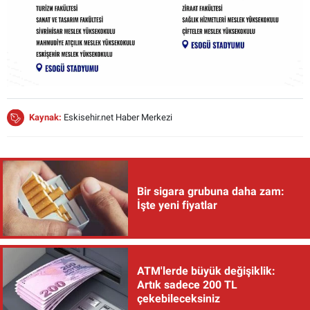
Kaynak:
Eskisehir.net Haber Merkezi
Bir sigara grubuna daha zam:
İşte yeni fiyatlar
ATM'lerde büyük değişiklik:
Artık sadece 200 TL
çekebileceksiniz