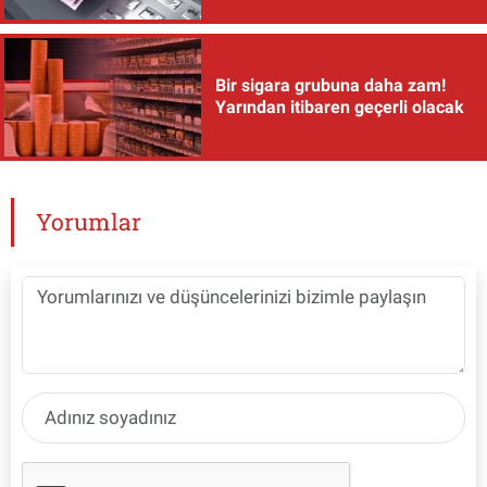
Bir sigara grubuna daha zam!
Yarından itibaren geçerli olacak
Yorumlar