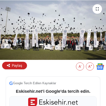
ESKİŞEHİR NÖBETÇİ ECZANELER
Eskişehir Haber İçerikleri
Eskişehir Hava Durumu
Eskişehir Tramvay Saatleri
Eskişehir Otobüs Saatleri
Paylaş
-
+
A
A
G
Google Tercih Edilen Kaynaklar
Eskisehir.net’i Google’da tercih edin.